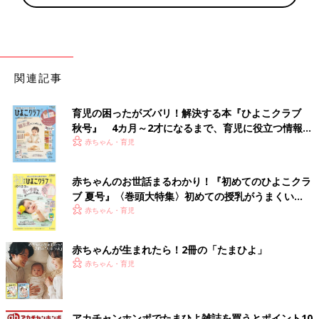
関連記事
育児の困ったがズバリ！解決する本『ひよこクラブ
秋号』 4カ月～2才になるまで、育児に役立つ情報が
いっぱい！
赤ちゃん・育児
赤ちゃんのお世話まるわかり！『初めてのひよこクラ
ブ 夏号』〈巻頭大特集〉初めての授乳がうまくい
く！ おっぱい・ミルクの基本と夏のトラブル 解決テ
赤ちゃん・育児
ク
赤ちゃんが生まれたら！2冊の「たまひよ」
赤ちゃん・育児
アカチャンホンポでたまひよ雑誌を買うとポイント10