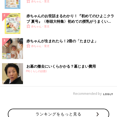
いっぱい！
赤ちゃん・育児
赤ちゃんのお世話まるわかり！『初めてのひよこクラ
ブ 夏号』〈巻頭大特集〉初めての授乳がうまくい
く！ おっぱい・ミルクの基本と夏のトラブル 解決テ
赤ちゃん・育児
ク
赤ちゃんが生まれたら！2冊の「たまひよ」
赤ちゃん・育児
お墓の撤去にいくらかかる？墓じまい費用
PR(くらしの話題)
Recommended by
ランキングをもっと見る