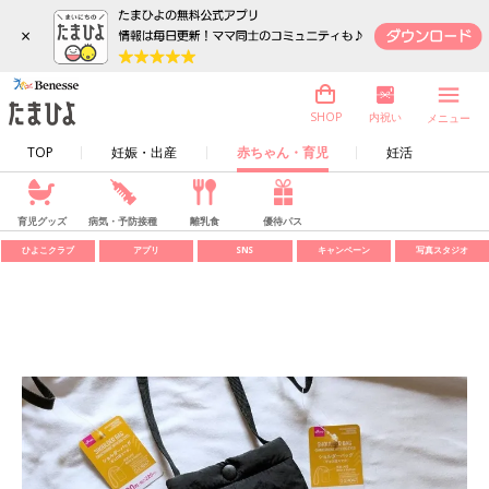
×
内祝い
SHOP
メニュー
TOP
妊娠・出産
赤ちゃん・育児
妊活
育児グッズ
病気・予防接種
離乳食
優待パス
ひよこクラブ
アプリ
SNS
キャンペーン
写真スタジオ