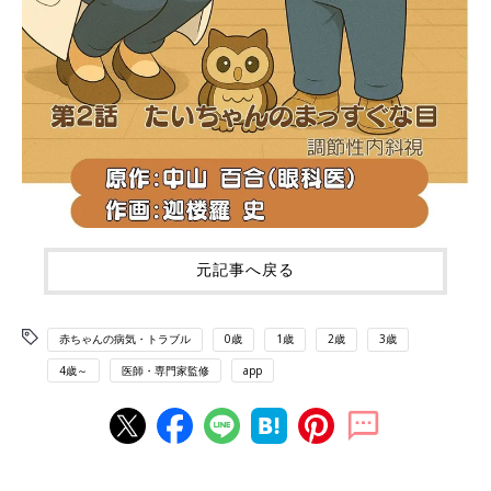
元記事へ戻る
赤ちゃんの病気・トラブル
0歳
1歳
2歳
3歳
4歳～
医師・専門家監修
app