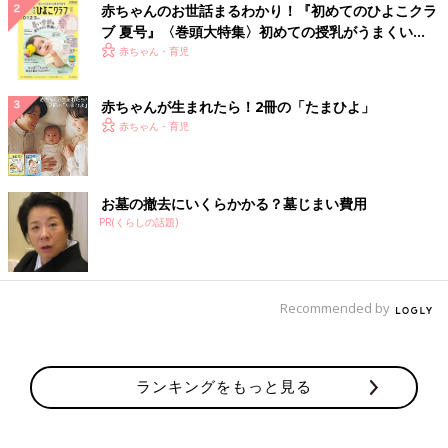
赤ちゃんのお世話まるわかり！『初めてのひよこクラ
ブ 夏号』〈巻頭大特集〉初めての授乳がうまくい
く！ おっぱい・ミルクの基本と夏のトラブル 解決テ
赤ちゃん・育児
ク
赤ちゃんが生まれたら！2冊の「たまひよ」
赤ちゃん・育児
お墓の撤去にいくらかかる？墓じまい費用
PR(くらしの話題)
Recommended by
ランキングをもっと見る