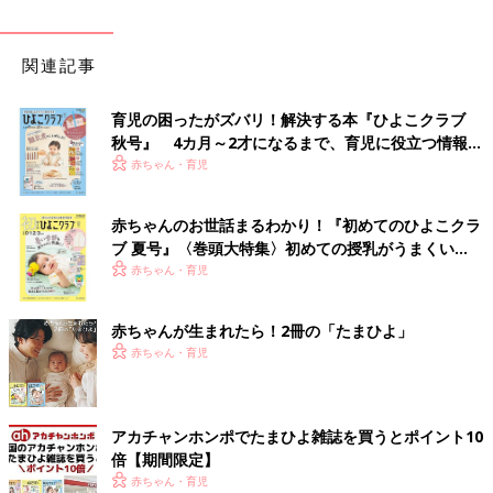
関連記事
育児の困ったがズバリ！解決する本『ひよこクラブ
秋号』 4カ月～2才になるまで、育児に役立つ情報が
いっぱい！
赤ちゃん・育児
赤ちゃんのお世話まるわかり！『初めてのひよこクラ
ブ 夏号』〈巻頭大特集〉初めての授乳がうまくい
く！ おっぱい・ミルクの基本と夏のトラブル 解決テ
赤ちゃん・育児
ク
赤ちゃんが生まれたら！2冊の「たまひよ」
赤ちゃん・育児
アカチャンホンポでたまひよ雑誌を買うとポイント10
倍【期間限定】
赤ちゃん・育児