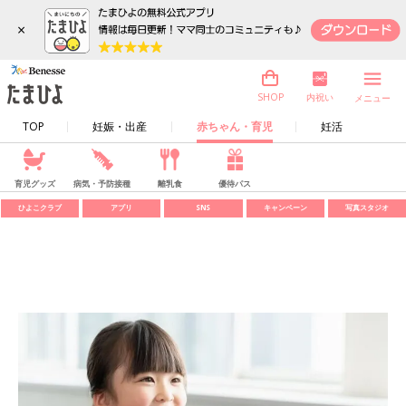
×
内祝い
SHOP
メニュー
TOP
妊娠・出産
赤ちゃん・育児
妊活
育児グッズ
病気・予防接種
離乳食
優待パス
ひよこクラブ
アプリ
SNS
キャンペーン
写真スタジオ