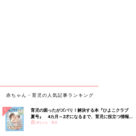
赤ちゃん・育児の人気記事ランキング
育児の困ったがズバリ！解決する本『ひよこクラブ
夏号』 4カ月～2才になるまで、育児に役立つ情報が
いっぱい！
赤ちゃん・育児