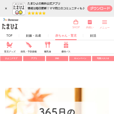
×
内祝い
SHOP
メニュー
TOP
妊娠・出産
赤ちゃん・育児
妊活
育児グッズ
病気・予防接種
離乳食
優待パス
ひよこクラブ
アプリ
SNS
キャンペーン
写真スタジオ