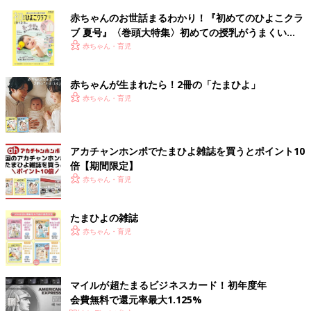
赤ちゃんのお世話まるわかり！『初めてのひよこクラ
ブ 夏号』〈巻頭大特集〉初めての授乳がうまくい
く！ おっぱい・ミルクの基本と夏のトラブル 解決テ
赤ちゃん・育児
ク
赤ちゃんが生まれたら！2冊の「たまひよ」
赤ちゃん・育児
アカチャンホンポでたまひよ雑誌を買うとポイント10
倍【期間限定】
赤ちゃん・育児
たまひよの雑誌
赤ちゃん・育児
マイルが超たまるビジネスカード！初年度年
会費無料で還元率最大1.125%