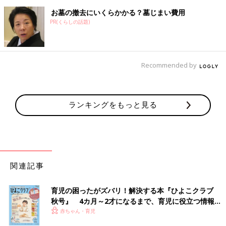
お墓の撤去にいくらかかる？墓じまい費用
PR(くらしの話題)
Recommended by
ランキングをもっと見る
関連記事
育児の困ったがズバリ！解決する本『ひよこクラブ
秋号』 4カ月～2才になるまで、育児に役立つ情報が
いっぱい！
赤ちゃん・育児