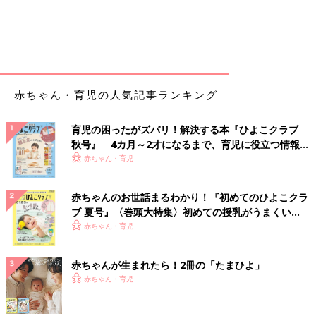
赤ちゃん・育児の人気記事ランキング
育児の困ったがズバリ！解決する本『ひよこクラブ
秋号』 4カ月～2才になるまで、育児に役立つ情報が
いっぱい！
赤ちゃん・育児
赤ちゃんのお世話まるわかり！『初めてのひよこクラ
ブ 夏号』〈巻頭大特集〉初めての授乳がうまくい
く！ おっぱい・ミルクの基本と夏のトラブル 解決テ
赤ちゃん・育児
ク
赤ちゃんが生まれたら！2冊の「たまひよ」
赤ちゃん・育児