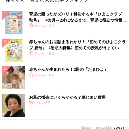
育児の困ったがズバリ！解決する本『ひよこクラブ
秋号』 4カ月～2才になるまで、育児に役立つ情報が
いっぱい！
赤ちゃん・育児
赤ちゃんのお世話まるわかり！『初めてのひよこクラ
ブ 夏号』〈巻頭大特集〉初めての授乳がうまくい
く！ おっぱい・ミルクの基本と夏のトラブル 解決テ
赤ちゃん・育児
ク
赤ちゃんが生まれたら！2冊の「たまひよ」
赤ちゃん・育児
お墓の撤去にいくらかかる？墓じまい費用
PR(くらしの話題)
Recommended by