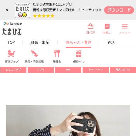
×
内祝い
SHOP
メニュー
TOP
妊娠・出産
赤ちゃん・育児
妊活
育児グッズ
病気・予防接種
離乳食
優待パス
ひよこクラブ
アプリ
SNS
キャンペーン
写真スタジオ