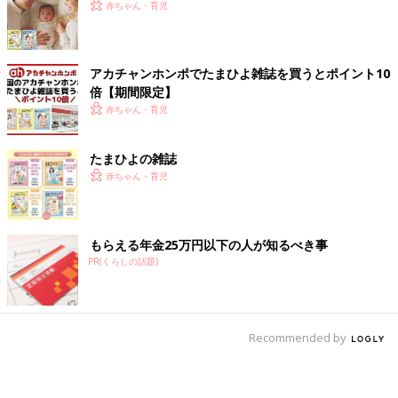
赤ちゃん・育児
アカチャンホンポでたまひよ雑誌を買うとポイント10
倍【期間限定】
赤ちゃん・育児
たまひよの雑誌
赤ちゃん・育児
もらえる年金25万円以下の人が知るべき事
PR(くらしの話題)
Recommended by