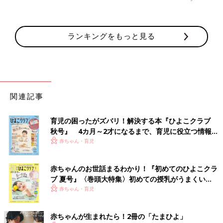
ランキングをもっと見る
関連記事
育児の困ったがズバリ！解決する本『ひよこクラブ
秋号』 4カ月～2才になるまで、育児に役立つ情報が
いっぱい！
赤ちゃん・育児
赤ちゃんのお世話まるわかり！『初めてのひよこクラ
ブ 夏号』〈巻頭大特集〉初めての授乳がうまくい
く！ おっぱい・ミルクの基本と夏のトラブル 解決テ
赤ちゃん・育児
ク
赤ちゃんが生まれたら！2冊の「たまひよ」