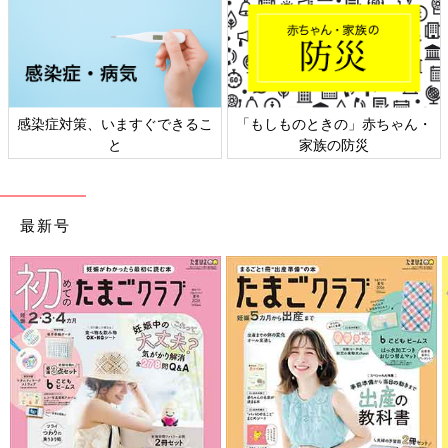
ものときの」赤ちゃん・
日本外来小児科学会リーフレッ
六星占術
家族の防災
ト検討会
最新号