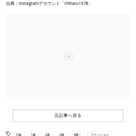
出典：Instagramアカウント「chiharu1978」
元記事へ戻る
0歳
1歳
2歳
3歳
4歳～
ファッション