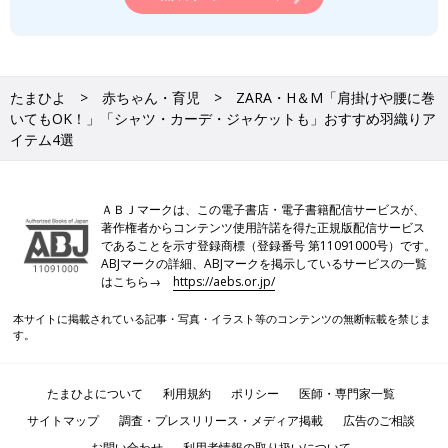
たまひよ
赤ちゃん・育児
ZARA・H＆М「肩掛けや腰に巻
いてもOK！」「シャツ・カーデ・ジャケットも」おすすめ羽織りア
イテム4選
ＡＢＪマークは、この電子書店・電子書籍配信サービスが、
著作権者からコンテンツ使用許諾を得た正規版配信サービス
であることを示す登録商標（登録番号 第11091000号）です。
ABJマークの詳細、ABJマークを掲示しているサービスの一覧
はこちら→
https://aebs.or.jp/
本サイトに掲載されている記事・写真・イラスト等のコンテンツの無断転載を禁じま
す。
たまひよについて
利用規約
ポリシー
医師・専門家一覧
サイトマップ
調査・プレスリリース・メディア掲載
広告のご相談
お問い合わせ
利用者情報の取り扱いについて