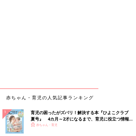
赤ちゃん・育児の人気記事ランキング
育児の困ったがズバリ！解決する本『ひよこクラブ
夏号』 4カ月～2才になるまで、育児に役立つ情報が
いっぱい！
赤ちゃん・育児