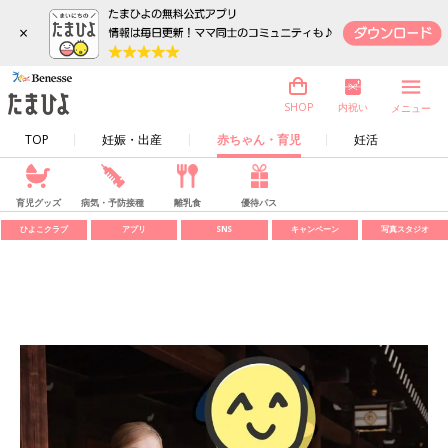
×
内祝い
SHOP
メニュー
TOP
妊娠・出産
赤ちゃん・育児
妊活
育児グッズ
病気・予防接種
離乳食
優待パス
ひよこクラブ
アプリ
SNS
キャンペーン
写真スタジオ