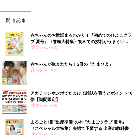
関連記事
赤ちゃんのお世話まるわかり！『初めてのひよこクラ
ブ 夏号』〈巻頭大特集〉初めての授乳がうまくい
く！ おっぱい・ミルクの基本と夏のトラブル 解決テ
赤ちゃん・育児
ク
赤ちゃんが生まれたら！2冊の「たまひよ」
赤ちゃん・育児
アカチャンホンポでたまひよ雑誌を買うとポイント10
倍【期間限定】
赤ちゃん・育児
まるごと1冊“出産準備”の本『たまごクラブ 夏号』
〈スペシャル大特集〉夫婦で予習する 出産の教科書
赤ちゃん・育児