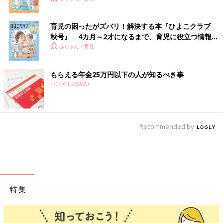
育児の困ったがズバリ！解決する本『ひよこクラブ
秋号』 4カ月～2才になるまで、育児に役立つ情報が
いっぱい！
赤ちゃん・育児
もらえる年金25万円以下の人が知るべき事
PR(くらしの話題)
Recommended by
特集