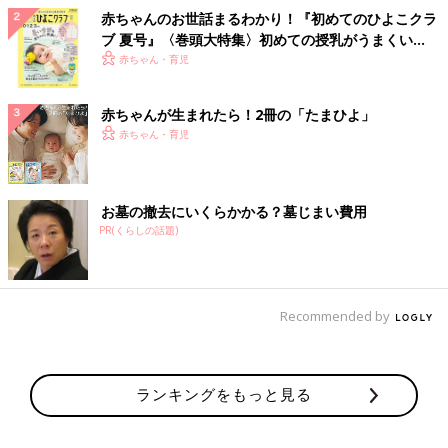
赤ちゃんのお世話まるわかり！『初めてのひよこクラ
ブ 夏号』〈巻頭大特集〉初めての授乳がうまくい
く！ おっぱい・ミルクの基本と夏のトラブル 解決テ
赤ちゃん・育児
ク
赤ちゃんが生まれたら！2冊の「たまひよ」
赤ちゃん・育児
お墓の撤去にいくらかかる？墓じまい費用
PR(くらしの話題)
Recommended by
ランキングをもっと見る