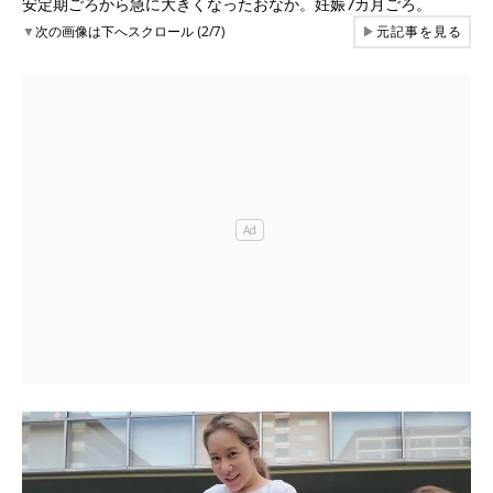
安定期ごろから急に大きくなったおなか。妊娠7カ月ごろ。
▼
次の画像は下へスクロール (2/7)
▶
元記事を見る