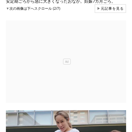
安定期ごろから急に大きくなったおなか。妊娠7カ月ごろ。
▼
次の画像は下へスクロール (2/7)
▶
元記事を見る