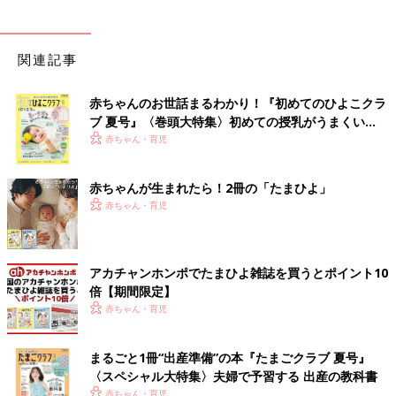
関連記事
赤ちゃんのお世話まるわかり！『初めてのひよこクラ
ブ 夏号』〈巻頭大特集〉初めての授乳がうまくい
く！ おっぱい・ミルクの基本と夏のトラブル 解決テ
赤ちゃん・育児
ク
赤ちゃんが生まれたら！2冊の「たまひよ」
赤ちゃん・育児
アカチャンホンポでたまひよ雑誌を買うとポイント10
倍【期間限定】
赤ちゃん・育児
まるごと1冊“出産準備”の本『たまごクラブ 夏号』
〈スペシャル大特集〉夫婦で予習する 出産の教科書
赤ちゃん・育児