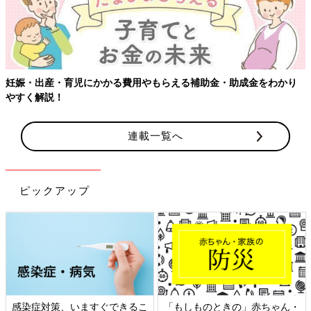
連載一覧へ
ピックアップ
ん・
日本外来小児科学会リーフレッ
六星占術 細木かおりさんの人