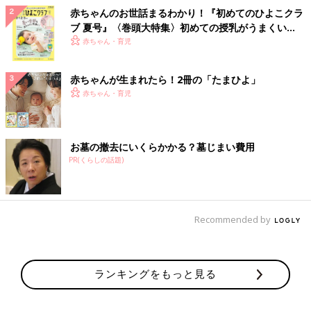
赤ちゃんのお世話まるわかり！『初めてのひよこクラ
ブ 夏号』〈巻頭大特集〉初めての授乳がうまくい
く！ おっぱい・ミルクの基本と夏のトラブル 解決テ
赤ちゃん・育児
ク
赤ちゃんが生まれたら！2冊の「たまひよ」
赤ちゃん・育児
お墓の撤去にいくらかかる？墓じまい費用
PR(くらしの話題)
Recommended by
ランキングをもっと見る