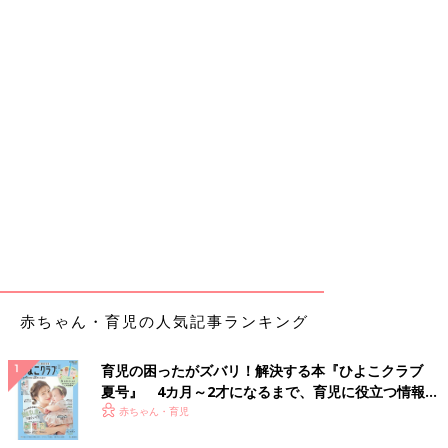
赤ちゃん・育児の人気記事ランキング
育児の困ったがズバリ！解決する本『ひよこクラブ
夏号』 4カ月～2才になるまで、育児に役立つ情報が
いっぱい！
赤ちゃん・育児