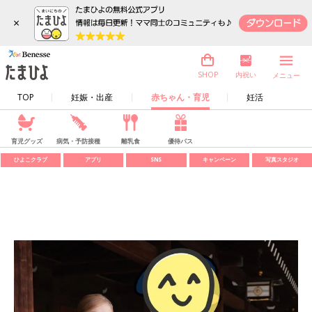
×
内祝い
SHOP
メニュー
TOP
妊娠・出産
赤ちゃん・育児
妊活
育児グッズ
病気・予防接種
離乳食
優待パス
ひよこクラブ
アプリ
SNS
キャンペーン
写真スタジオ