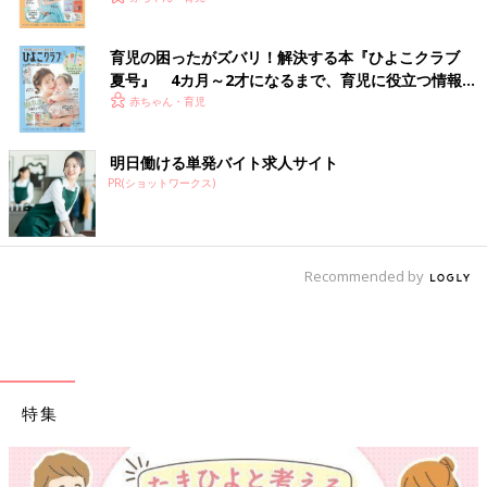
育児の困ったがズバリ！解決する本『ひよこクラブ
夏号』 4カ月～2才になるまで、育児に役立つ情報が
いっぱい！
赤ちゃん・育児
明日働ける単発バイト求人サイト
PR(ショットワークス)
Recommended by
特集
【ワクチン接種できるものも】妊婦の感染症対策、知っておいて！