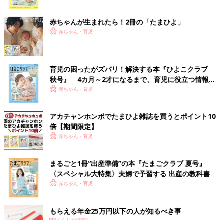
ク
赤ちゃんが生まれたら！2冊の「たまひよ」
赤ちゃん・育児
育児の困ったがズバリ！解決する本『ひよこクラブ
秋号』 4カ月～2才になるまで、育児に役立つ情報が
いっぱい！
赤ちゃん・育児
アカチャンホンポでたまひよ雑誌を買うとポイント10
倍【期間限定】
赤ちゃん・育児
まるごと1冊“出産準備”の本『たまごクラブ 夏号』
〈スペシャル大特集〉夫婦で予習する 出産の教科書
赤ちゃん・育児
もらえる年金25万円以下の人が知るべき事
PR(くらしの話題)