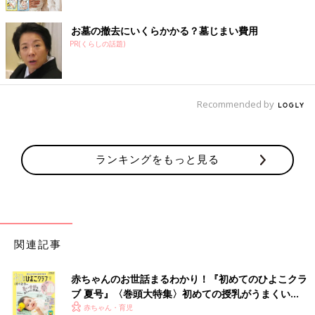
お墓の撤去にいくらかかる？墓じまい費用
PR(くらしの話題)
Recommended by
ランキングをもっと見る
関連記事
赤ちゃんのお世話まるわかり！『初めてのひよこクラ
ブ 夏号』〈巻頭大特集〉初めての授乳がうまくい
く！ おっぱい・ミルクの基本と夏のトラブル 解決テ
赤ちゃん・育児