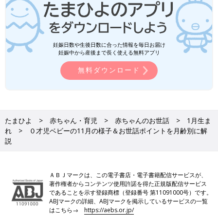
妊娠日数や生後日数に合った情報を毎日お届け
妊娠中から産後まで長く使える無料アプリ
無料ダウンロード
たまひよ
赤ちゃん・育児
赤ちゃんのお世話
1月生ま
れ
０才児ベビーの11月の様子＆お世話ポイントを月齢別に解
説
ＡＢＪマークは、この電子書店・電子書籍配信サービスが、
著作権者からコンテンツ使用許諾を得た正規版配信サービス
であることを示す登録商標（登録番号 第11091000号）です。
ABJマークの詳細、ABJマークを掲示しているサービスの一覧
はこちら→
https://aebs.or.jp/