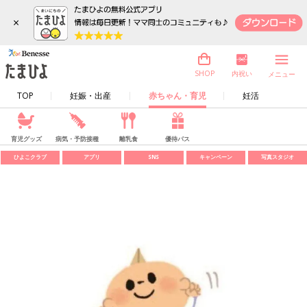
×
内祝い
SHOP
メニュー
TOP
妊娠・出産
赤ちゃん・育児
妊活
育児グッズ
病気・予防接種
離乳食
優待パス
ひよこクラブ
アプリ
SNS
キャンペーン
写真スタジオ