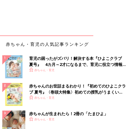
赤ちゃん・育児の人気記事ランキング
育児の困ったがズバリ！解決する本『ひよこクラブ
夏号』 4カ月～2才になるまで、育児に役立つ情報が
いっぱい！
赤ちゃん・育児
赤ちゃんのお世話まるわかり！『初めてのひよこクラ
ブ 夏号』〈巻頭大特集〉初めての授乳がうまくい
く！ おっぱい・ミルクの基本と夏のトラブル 解決テ
赤ちゃん・育児
ク
赤ちゃんが生まれたら！2冊の「たまひよ」
赤ちゃん・育児