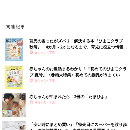
関連記事
育児の困ったがズバリ！解決する本『ひよこクラブ
秋号』 4カ月～2才になるまで、育児に役立つ情報が
いっぱい！
赤ちゃん・育児
赤ちゃんのお世話まるわかり！『初めてのひよこクラ
ブ 夏号』〈巻頭大特集〉初めての授乳がうまくい
く！ おっぱい・ミルクの基本と夏のトラブル 解決テ
赤ちゃん・育児
ク
赤ちゃんが生まれたら！2冊の「たまひよ」
赤ちゃん・育児
「安い時にまとめ買い」「特売日にスーパーを渡り歩