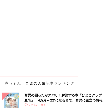
赤ちゃん・育児の人気記事ランキング
育児の困ったがズバリ！解決する本『ひよこクラブ
夏号』 4カ月～2才になるまで、育児に役立つ情報が
いっぱい！
赤ちゃん・育児