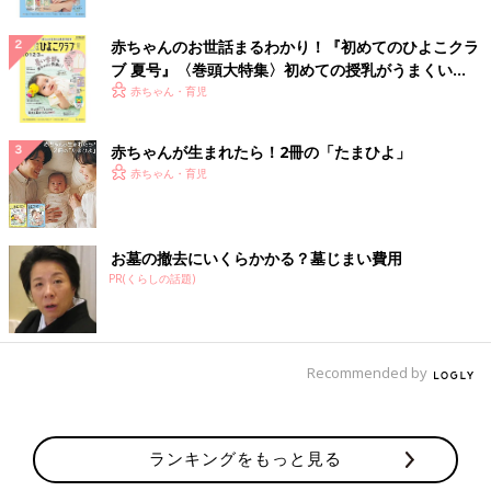
赤ちゃんのお世話まるわかり！『初めてのひよこクラ
ブ 夏号』〈巻頭大特集〉初めての授乳がうまくい
く！ おっぱい・ミルクの基本と夏のトラブル 解決テ
赤ちゃん・育児
ク
赤ちゃんが生まれたら！2冊の「たまひよ」
赤ちゃん・育児
お墓の撤去にいくらかかる？墓じまい費用
PR(くらしの話題)
Recommended by
ランキングをもっと見る