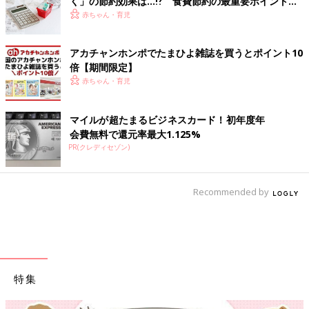
く」の節約効果は…⁉ 食費節約の最重要ポイントを
FPに聞く
赤ちゃん・育児
アカチャンホンポでたまひよ雑誌を買うとポイント10
倍【期間限定】
赤ちゃん・育児
マイルが超たまるビジネスカード！初年度年
会費無料で還元率最大1.125%
PR(クレディセゾン)
Recommended by
特集