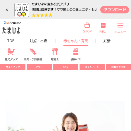
×
内祝い
SHOP
メニュー
TOP
妊娠・出産
赤ちゃん・育児
妊活
育児グッズ
病気・予防接種
離乳食
優待パス
ひよこクラブ
アプリ
SNS
キャンペーン
写真スタジオ