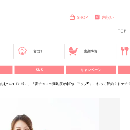
SHOP
内祝い
TOP
き
名づけ
出産準備
SNS
キャンペーン
おむつのゴミ袋に」「麦チョコの満足度が劇的にアップ⁉」これって節約？ドケチ