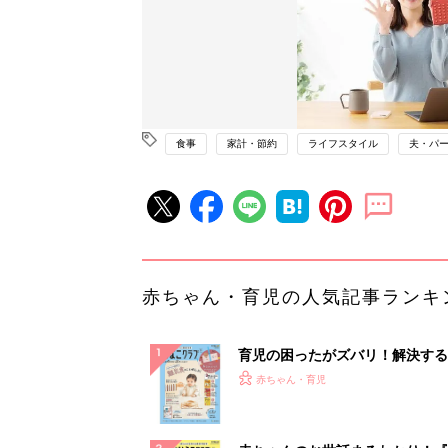
食事
家計・節約
ライフスタイル
夫・パ
赤ちゃん・育児の人気記事ランキ
育児の困ったがズバリ！解決する
『ひよこクラブ 秋号』 4カ月～
赤ちゃん・育児
になるまで、育児に役立つ情報が
ぱい！