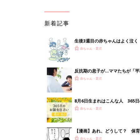
新着記事
生後3週目の赤ちゃんはよく泣く
って本当？【専門家】
赤ちゃん・育児
反抗期の息子が...ママたちが「
赤ちゃん・育児
8月6日生まれはこんな人 365
赤ちゃん・育児
【漫画】あれ、どうして？ 保
がする……！『ふうふう子育て ＃
赤ちゃん・育児