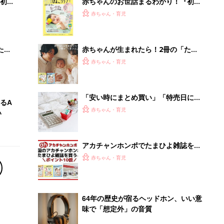
初め
赤ちゃんのお世話まるわかり！『初め
大特
てのひよこクラブ 夏号』〈巻頭大特
赤ちゃん・育児
 お
集〉初めての授乳がうまくいく！ お
ブル
っぱい・ミルクの基本と夏のトラブル
解決テク
たま
赤ちゃんが生まれたら！2冊の「たま
ひよ」
赤ちゃん・育児
「安い時にまとめ買い」「特売日にス
るA
ーパーを渡り歩く」の節約効果
赤ちゃん・育児
い
は…⁉ 食費節約の最重要ポイントを
FPに聞く
アカチャンホンポでたまひよ雑誌を買
うとポイント10倍【期間限定】
赤ちゃん・育児
64年の歴史が宿るヘッドホン、いい意
味で「想定外」の音質