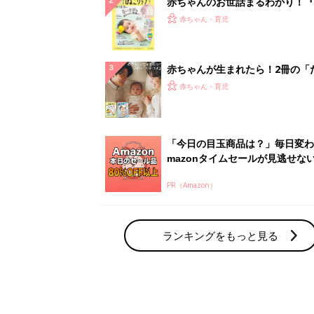
赤ちゃんのお世話まるわかり！『
てのひよこクラブ 夏号』〈巻頭
赤ちゃん・育児
集〉初めての授乳がうまくいく！
っぱい・ミルクの基本と夏のトラ
解決テク
赤ちゃんが生まれたら！2冊の「
ひよ」
赤ちゃん・育児
「今日の目玉商品は？」毎日変わ
mazonタイムセールが見逃せな
PR（Amazon）
ランキングをもっと見る