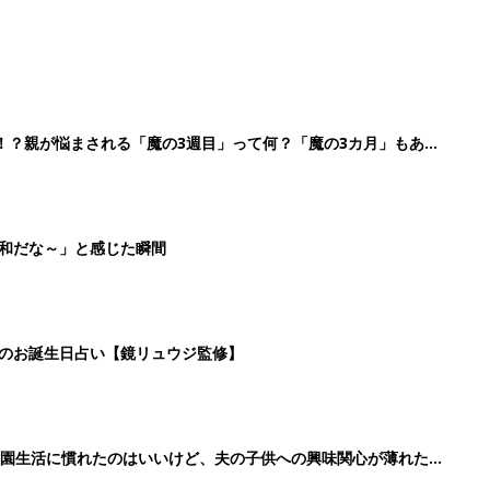
！？親が悩まされる「魔の3週目」って何？「魔の3カ月」もある
平和だな～」と感じた瞬間
日のお誕生日占い【鏡リュウジ監修】
育園生活に慣れたのはいいけど、夫の子供への興味関心が薄れた気
91』