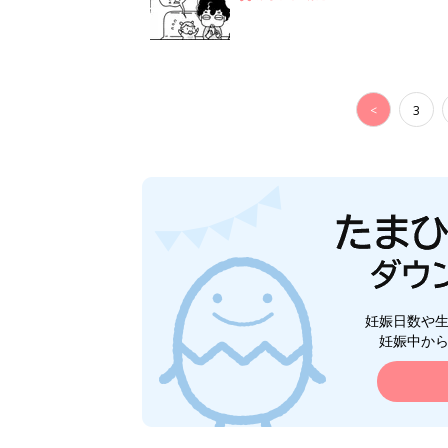
<
3
妊娠日数や
妊娠中か