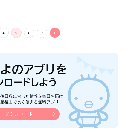
4
5
6
7
>
生後日数に合った情報を毎日お届け
ら産後まで長く使える無料アプリ
ダウンロード