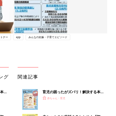
ートナー
app
みんなの妊娠・子育てエピソード
ング
関連記事
本
育児の困ったがズバリ！解決する本
2才
『ひよこクラブ 秋号』 4カ月～2才
赤ちゃん・育児
いっ
になるまで、育児に役立つ情報がいっ
ぱい！