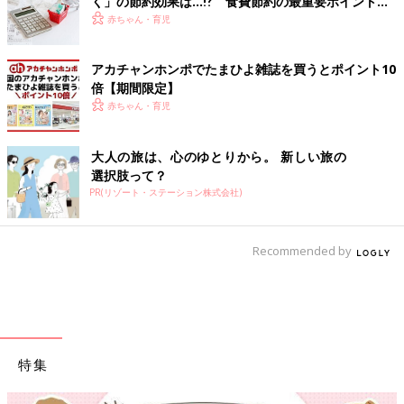
く」の節約効果は…⁉ 食費節約の最重要ポイントを
FPに聞く
赤ちゃん・育児
アカチャンホンポでたまひよ雑誌を買うとポイント10
倍【期間限定】
赤ちゃん・育児
大人の旅は、心のゆとりから。 新しい旅の
選択肢って？
PR(リゾート・ステーション株式会社)
Recommended by
特集