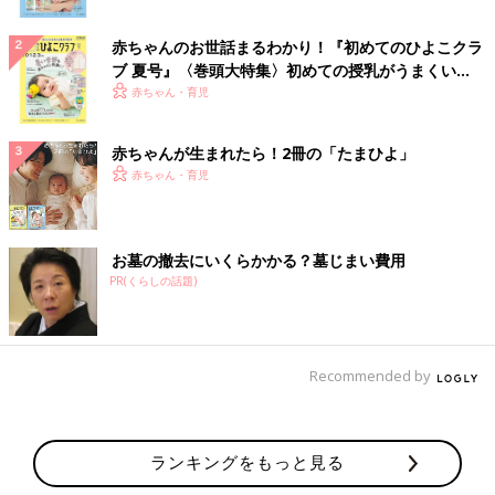
赤ちゃんのお世話まるわかり！『初めてのひよこクラ
ブ 夏号』〈巻頭大特集〉初めての授乳がうまくい
く！ おっぱい・ミルクの基本と夏のトラブル 解決テ
赤ちゃん・育児
ク
赤ちゃんが生まれたら！2冊の「たまひよ」
赤ちゃん・育児
お墓の撤去にいくらかかる？墓じまい費用
PR(くらしの話題)
Recommended by
ランキングをもっと見る