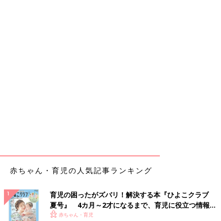
赤ちゃん・育児の人気記事ランキング
育児の困ったがズバリ！解決する本『ひよこクラブ
夏号』 4カ月～2才になるまで、育児に役立つ情報が
いっぱい！
赤ちゃん・育児