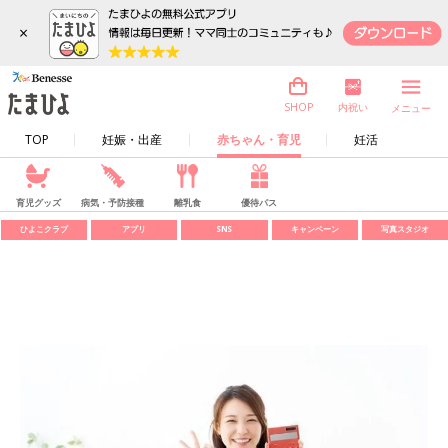
×
内祝い
SHOP
メニュー
TOP
妊娠・出産
赤ちゃん・育児
妊活
育児グッズ
病気・予防接種
離乳食
優待パス
ひよこクラブ
アプリ
SNS
キャンペーン
写真スタジオ