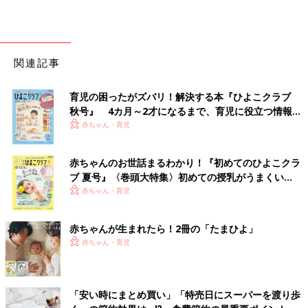
関連記事
育児の困ったがズバリ！解決する本『ひよこクラブ
秋号』 4カ月～2才になるまで、育児に役立つ情報が
いっぱい！
赤ちゃん・育児
赤ちゃんのお世話まるわかり！『初めてのひよこクラ
ブ 夏号』〈巻頭大特集〉初めての授乳がうまくい
く！ おっぱい・ミルクの基本と夏のトラブル 解決テ
赤ちゃん・育児
ク
赤ちゃんが生まれたら！2冊の「たまひよ」
赤ちゃん・育児
「安い時にまとめ買い」「特売日にスーパーを渡り歩