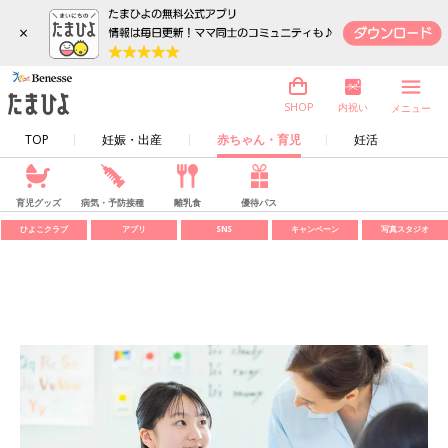
×
内祝い
SHOP
メニュー
TOP
妊娠・出産
赤ちゃん・育児
妊活
育児グッズ
病気・予防接種
離乳食
優待パス
ひよこクラブ
アプリ
SNS
キャンペーン
写真スタジオ