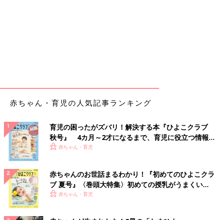
赤ちゃん・育児の人気記事ランキング
育児の困ったがズバリ！解決する本『ひよこクラブ
秋号』 4カ月～2才になるまで、育児に役立つ情報が
いっぱい！
赤ちゃん・育児
赤ちゃんのお世話まるわかり！『初めてのひよこクラ
ブ 夏号』〈巻頭大特集〉初めての授乳がうまくい
く！ おっぱい・ミルクの基本と夏のトラブル 解決テ
赤ちゃん・育児
ク