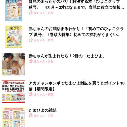
育児の困ったがズバリ！解決する本『ひよこクラブ
秋号』 4カ月～2才になるまで、育児に役立つ情報が
いっぱい！
赤ちゃん・育児
赤ちゃんのお世話まるわかり！『初めてのひよこクラ
ブ 夏号』〈巻頭大特集〉初めての授乳がうまくい
く！ おっぱい・ミルクの基本と夏のトラブル 解決テ
赤ちゃん・育児
ク
赤ちゃんが生まれたら！2冊の「たまひよ」
赤ちゃん・育児
アカチャンホンポでたまひよ雑誌を買うとポイント10
倍【期間限定】
赤ちゃん・育児
たまひよの雑誌
赤ちゃん・育児