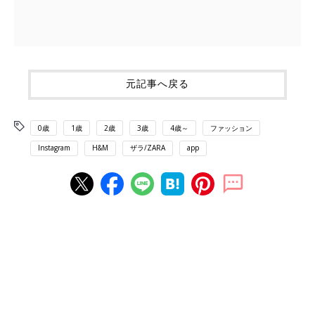
元記事へ戻る
0歳
1歳
2歳
3歳
4歳～
ファッション
Instagram
H&M
ザラ/ZARA
app