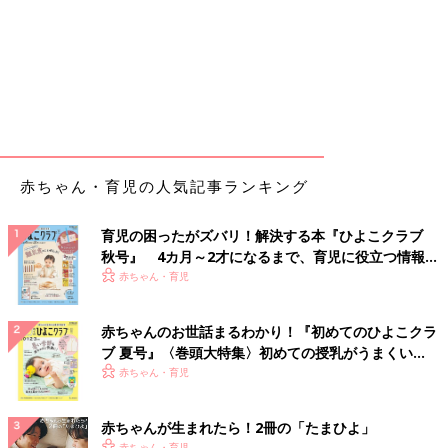
赤ちゃん・育児の人気記事ランキング
育児の困ったがズバリ！解決する本『ひよこクラブ
秋号』 4カ月～2才になるまで、育児に役立つ情報が
いっぱい！
赤ちゃん・育児
赤ちゃんのお世話まるわかり！『初めてのひよこクラ
ブ 夏号』〈巻頭大特集〉初めての授乳がうまくい
く！ おっぱい・ミルクの基本と夏のトラブル 解決テ
赤ちゃん・育児
ク
赤ちゃんが生まれたら！2冊の「たまひよ」
赤ちゃん・育児