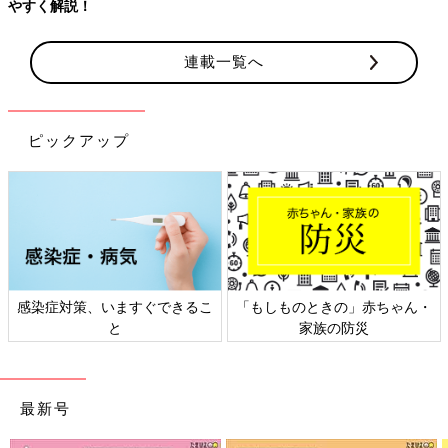
連載一覧へ
ピックアップ
ものときの」赤ちゃん・
日本外来小児科学会リーフレッ
六星占術
家族の防災
ト検討会
最新号