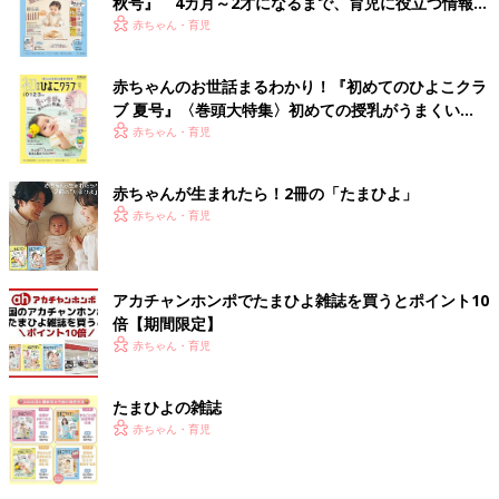
秋号』 4カ月～2才になるまで、育児に役立つ情報が
いっぱい！
赤ちゃん・育児
赤ちゃんのお世話まるわかり！『初めてのひよこクラ
ブ 夏号』〈巻頭大特集〉初めての授乳がうまくい
く！ おっぱい・ミルクの基本と夏のトラブル 解決テ
赤ちゃん・育児
ク
赤ちゃんが生まれたら！2冊の「たまひよ」
赤ちゃん・育児
アカチャンホンポでたまひよ雑誌を買うとポイント10
倍【期間限定】
赤ちゃん・育児
たまひよの雑誌
赤ちゃん・育児