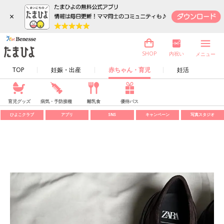
×
内祝い
SHOP
メニュー
TOP
妊娠・出産
赤ちゃん・育児
妊活
育児グッズ
病気・予防接種
離乳食
優待パス
ひよこクラブ
アプリ
SNS
キャンペーン
写真スタジオ