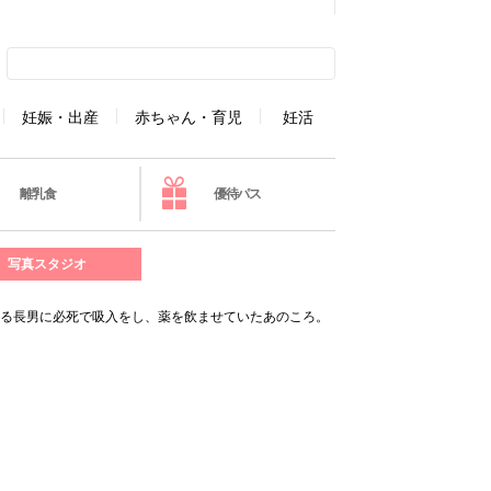
妊娠・出産
赤ちゃん・育児
妊活
離乳食
優待パス
写真スタジオ
がる長男に必死で吸入をし、薬を飲ませていたあのころ。