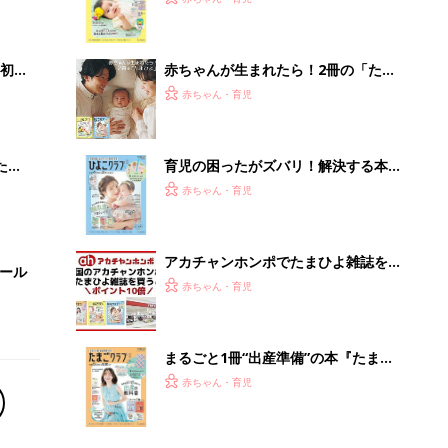
いっ
集〉初めての授乳がうまくいく！ お
っぱい・ミルクの基本と夏のトラブル
解決テク
初め
赤ちゃんが生まれたら！2冊の「たま
大特
ひよ」
赤ちゃん・育児
 お
ブル
たま
育児の困ったがズバリ！解決する本
『ひよこクラブ 秋号』 4カ月～2才
赤ちゃん・育児
になるまで、育児に役立つ情報がいっ
ぱい！
アカチャンホンポでたまひよ雑誌を買
セール
うとポイント10倍【期間限定】
赤ちゃん・育児
まるごと1冊“出産準備”の本『たまご
クラブ 夏号』〈スペシャル大特集〉
赤ちゃん・育児
夫婦で予習する 出産の教科書