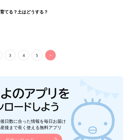
を育てる？土はどうする？
3
4
5
>
生後日数に合った情報を毎日お届け
ら産後まで長く使える無料アプリ
ダウンロード