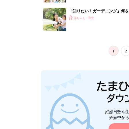
「知りたい！ガーデニング」何
赤ちゃん・育児
1
2
妊娠日数や
妊娠中か