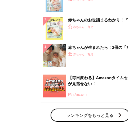
になるまで、育児に役立つ情報が
ぱい！
赤ちゃんのお世話まるわかり！『
てのひよこクラブ 夏号』〈巻頭
赤ちゃん・育児
集〉初めての授乳がうまくいく！
っぱい・ミルクの基本と夏のトラ
解決テク
赤ちゃんが生まれたら！2冊の「
ひよ」
赤ちゃん・育児
【毎日変わる】Amazonタイム
が見逃せない！
PR（Amazon）
ランキングをもっと見る