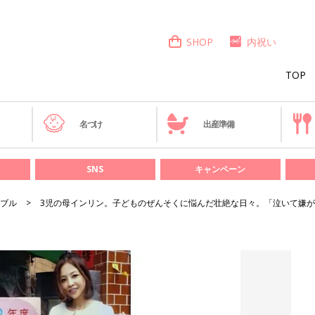
SHOP
内祝い
TOP
き
名づけ
出産準備
SNS
キャンペーン
ブル
3児の母インリン。子どものぜんそくに悩んだ壮絶な日々。「泣いて嫌