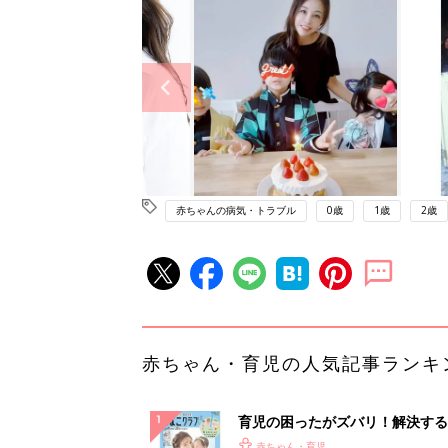
赤ちゃんの病気・トラブル
0歳
1歳
2歳
赤ちゃん・育児の人気記事ランキ
育児の困ったがズバリ！解決する
『ひよこクラブ 夏号』 4カ月～
赤ちゃん・育児