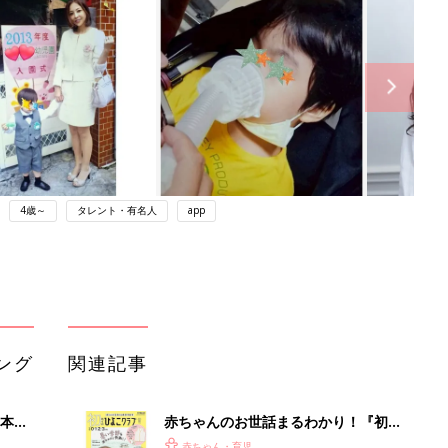
4歳～
タレント・有名人
app
ング
関連記事
本
赤ちゃんのお世話まるわかり！『初め
2才
てのひよこクラブ 夏号』〈巻頭大特
赤ちゃん・育児