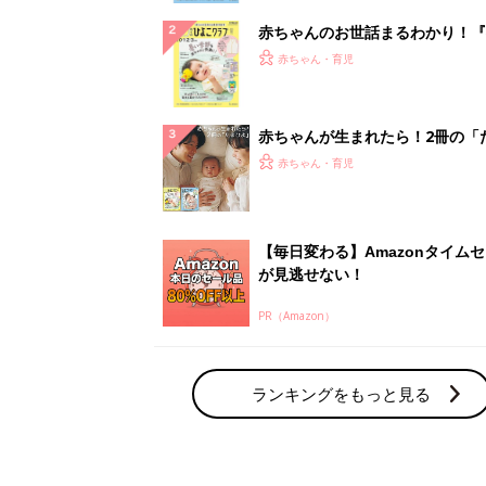
赤ちゃんのお世話まるわかり！『
てのひよこクラブ 夏号』〈巻頭
赤ちゃん・育児
集〉初めての授乳がうまくいく！
っぱい・ミルクの基本と夏のトラ
解決テク
赤ちゃんが生まれたら！2冊の「
ひよ」
赤ちゃん・育児
【毎日変わる】Amazonタイム
が見逃せない！
PR（Amazon）
ランキングをもっと見る