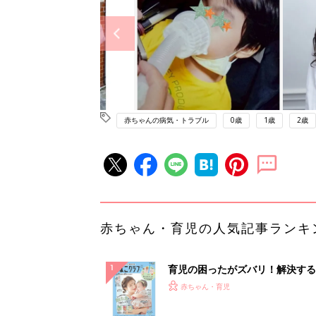
赤ちゃんの病気・トラブル
0歳
1歳
2歳
赤ちゃん・育児の人気記事ランキ
育児の困ったがズバリ！解決する
『ひよこクラブ 夏号』 4カ月～
赤ちゃん・育児
になるまで、育児に役立つ情報が
ぱい！