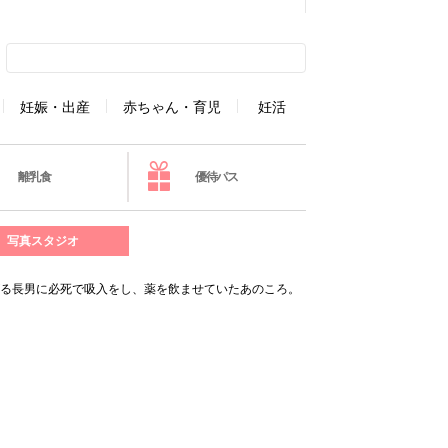
妊娠・出産
赤ちゃん・育児
妊活
離乳食
優待パス
写真スタジオ
がる長男に必死で吸入をし、薬を飲ませていたあのころ。