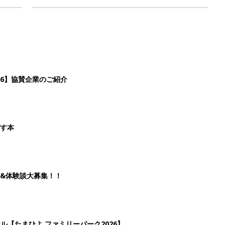
26】協賛企業のご紹介
ばす本
&体験談大募集！！
ール【たまひよ ファミリーパーク2026】