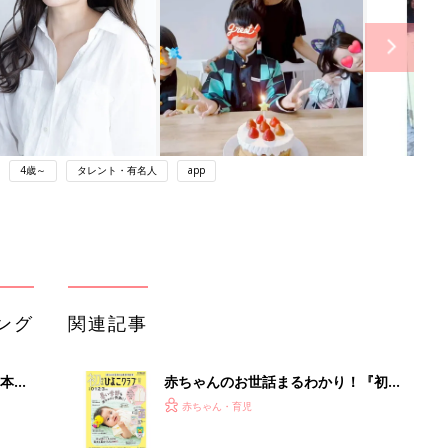
4歳～
タレント・有名人
app
ング
関連記事
本
赤ちゃんのお世話まるわかり！『初め
2才
てのひよこクラブ 夏号』〈巻頭大特
赤ちゃん・育児
いっ
集〉初めての授乳がうまくいく！ お
っぱい・ミルクの基本と夏のトラブル