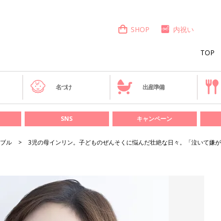
SHOP
内祝い
TOP
き
名づけ
出産準備
SNS
キャンペーン
ブル
3児の母インリン。子どものぜんそくに悩んだ壮絶な日々。「泣いて嫌