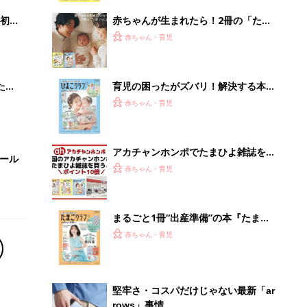
解決テク
初め
赤ちゃんが生まれたら！2冊の「たま
大特
ひよ」
赤ちゃん・育児
 お
ブル
たま
育児の困ったがズバリ！解決する本
『ひよこクラブ 秋号』 4カ月～2才
赤ちゃん・育児
になるまで、育児に役立つ情報がいっ
ぱい！
アカチャンホンポでたまひよ雑誌を買
セール
うとポイント10倍【期間限定】
赤ちゃん・育児
まるごと1冊“出産準備”の本『たまご
クラブ 夏号』〈スペシャル大特集〉
赤ちゃん・育児
夫婦で予習する 出産の教科書
堅牢さ・コスパだけじゃない最新「ar
rows」事情