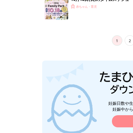
赤ちゃん・育児
1
2
妊娠日数や
妊娠中か