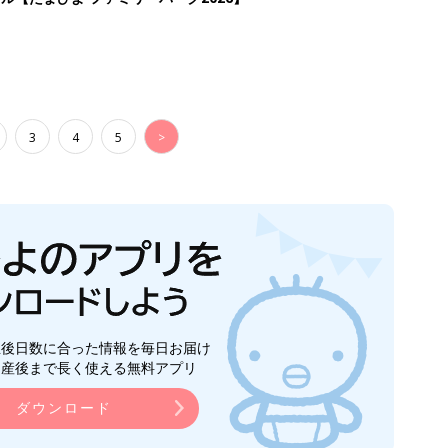
3
4
5
>
生後日数に合った情報を毎日お届け
ら産後まで長く使える無料アプリ
ダウンロード