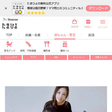
×
内祝い
SHOP
メニュー
TOP
妊娠・出産
赤ちゃん・育児
妊活
育児グッズ
病気・予防接種
離乳食
優待パス
ひよこクラブ
アプリ
SNS
キャンペーン
写真スタジオ