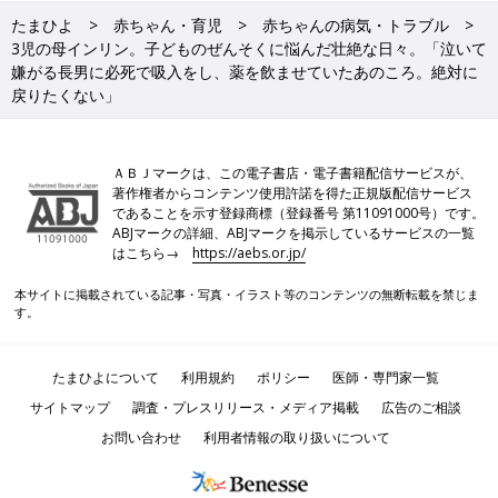
たまひよ
赤ちゃん・育児
赤ちゃんの病気・トラブル
3児の母インリン。子どものぜんそくに悩んだ壮絶な日々。「泣いて
嫌がる長男に必死で吸入をし、薬を飲ませていたあのころ。絶対に
戻りたくない」
ＡＢＪマークは、この電子書店・電子書籍配信サービスが、
著作権者からコンテンツ使用許諾を得た正規版配信サービス
であることを示す登録商標（登録番号 第11091000号）です。
ABJマークの詳細、ABJマークを掲示しているサービスの一覧
はこちら→
https://aebs.or.jp/
本サイトに掲載されている記事・写真・イラスト等のコンテンツの無断転載を禁じま
す。
たまひよについて
利用規約
ポリシー
医師・専門家一覧
サイトマップ
調査・プレスリリース・メディア掲載
広告のご相談
お問い合わせ
利用者情報の取り扱いについて