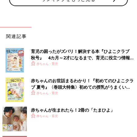
関連記事
育児の困ったがズバリ！解決する本『ひよこクラブ
秋号』 4カ月～2才になるまで、育児に役立つ情報が
いっぱい！
赤ちゃん・育児
赤ちゃんのお世話まるわかり！『初めてのひよこクラ
ブ 夏号』〈巻頭大特集〉初めての授乳がうまくい
く！ おっぱい・ミルクの基本と夏のトラブル 解決テ
赤ちゃん・育児
ク
赤ちゃんが生まれたら！2冊の「たまひよ」
赤ちゃん・育児