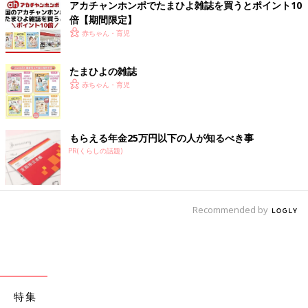
アカチャンホンポでたまひよ雑誌を買うとポイント10
倍【期間限定】
赤ちゃん・育児
たまひよの雑誌
赤ちゃん・育児
もらえる年金25万円以下の人が知るべき事
PR(くらしの話題)
Recommended by
特集