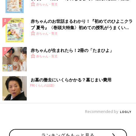
いっぱい！
赤ちゃん・育児
赤ちゃんのお世話まるわかり！『初めてのひよこクラ
ブ 夏号』〈巻頭大特集〉初めての授乳がうまくい
く！ おっぱい・ミルクの基本と夏のトラブル 解決テ
赤ちゃん・育児
ク
赤ちゃんが生まれたら！2冊の「たまひよ」
赤ちゃん・育児
お墓の撤去にいくらかかる？墓じまい費用
PR(くらしの話題)
Recommended by
ランキングをもっと見る