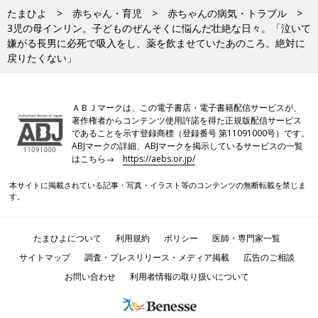
たまひよ
赤ちゃん・育児
赤ちゃんの病気・トラブル
3児の母インリン。子どものぜんそくに悩んだ壮絶な日々。「泣いて
嫌がる長男に必死で吸入をし、薬を飲ませていたあのころ。絶対に
戻りたくない」
ＡＢＪマークは、この電子書店・電子書籍配信サービスが、
著作権者からコンテンツ使用許諾を得た正規版配信サービス
であることを示す登録商標（登録番号 第11091000号）です。
ABJマークの詳細、ABJマークを掲示しているサービスの一覧
はこちら→
https://aebs.or.jp/
本サイトに掲載されている記事・写真・イラスト等のコンテンツの無断転載を禁じま
す。
たまひよについて
利用規約
ポリシー
医師・専門家一覧
サイトマップ
調査・プレスリリース・メディア掲載
広告のご相談
お問い合わせ
利用者情報の取り扱いについて