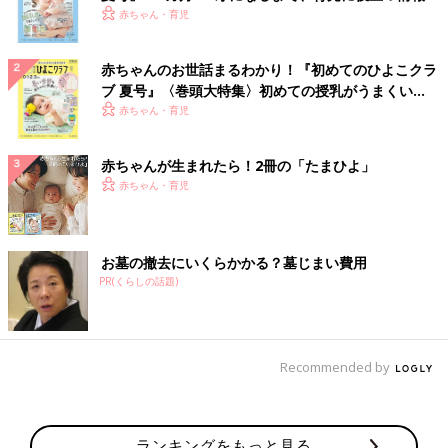
いっぱい！
赤ちゃん・育児
赤ちゃんのお世話まるわかり！『初めてのひよこクラ
ブ 夏号』〈巻頭大特集〉初めての授乳がうまくい
く！ おっぱい・ミルクの基本と夏のトラブル 解決テ
赤ちゃん・育児
ク
赤ちゃんが生まれたら！2冊の「たまひよ」
赤ちゃん・育児
お墓の撤去にいくらかかる？墓じまい費用
PR(くらしの話題)
Recommended by
ランキングをもっと見る