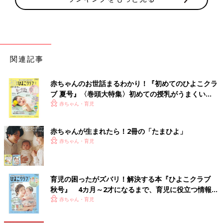
関連記事
赤ちゃんのお世話まるわかり！『初めてのひよこクラ
ブ 夏号』〈巻頭大特集〉初めての授乳がうまくい
く！ おっぱい・ミルクの基本と夏のトラブル 解決テ
赤ちゃん・育児
ク
赤ちゃんが生まれたら！2冊の「たまひよ」
赤ちゃん・育児
育児の困ったがズバリ！解決する本『ひよこクラブ
秋号』 4カ月～2才になるまで、育児に役立つ情報が
いっぱい！
赤ちゃん・育児