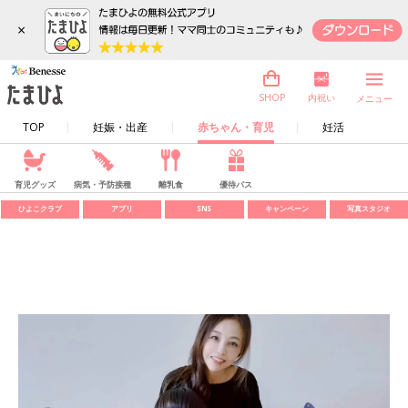
×
内祝い
SHOP
メニュー
TOP
妊娠・出産
赤ちゃん・育児
妊活
育児グッズ
病気・予防接種
離乳食
優待パス
ひよこクラブ
アプリ
SNS
キャンペーン
写真スタジオ