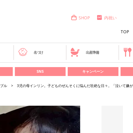
SHOP
内祝い
TOP
き
名づけ
出産準備
SNS
キャンペーン
ブル
3児の母インリン。子どものぜんそくに悩んだ壮絶な日々。「泣いて嫌