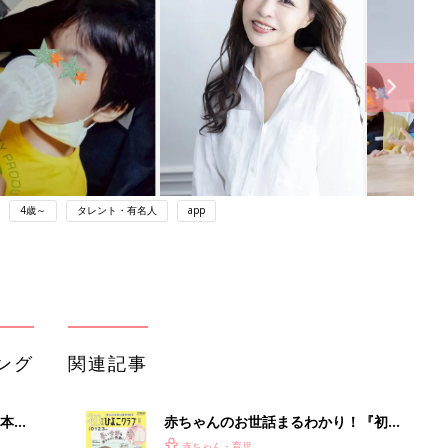
4歳～
タレント・有名人
app
ング
関連記事
本
赤ちゃんのお世話まるわかり！『初め
2才
てのひよこクラブ 夏号』〈巻頭大特
赤ちゃん・育児