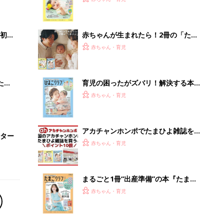
いっ
集〉初めての授乳がうまくいく！ お
っぱい・ミルクの基本と夏のトラブル
解決テク
初め
赤ちゃんが生まれたら！2冊の「たま
大特
ひよ」
赤ちゃん・育児
 お
ブル
たま
育児の困ったがズバリ！解決する本
『ひよこクラブ 秋号』 4カ月～2才
赤ちゃん・育児
になるまで、育児に役立つ情報がいっ
ぱい！
アカチャンホンポでたまひよ雑誌を買
ター
うとポイント10倍【期間限定】
赤ちゃん・育児
まるごと1冊“出産準備”の本『たまご
クラブ 夏号』〈スペシャル大特集〉
赤ちゃん・育児
夫婦で予習する 出産の教科書