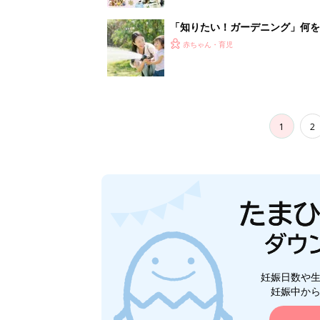
「知りたい！ガーデニング」何
赤ちゃん・育児
1
2
妊娠日数や
妊娠中か