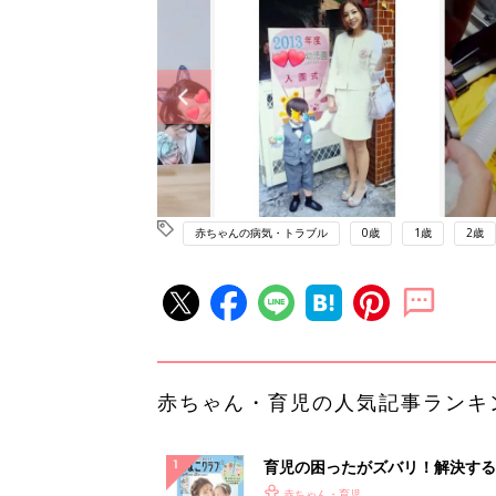
赤ちゃんの病気・トラブル
0歳
1歳
2歳
赤ちゃん・育児の人気記事ランキ
育児の困ったがズバリ！解決する
『ひよこクラブ 夏号』 4カ月～
赤ちゃん・育児