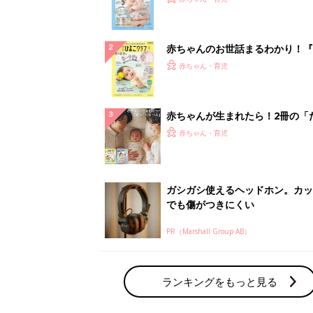
になるまで、育児に役立つ情報が
ぱい！
赤ちゃんのお世話まるわかり！『
てのひよこクラブ 夏号』〈巻頭
赤ちゃん・育児
集〉初めての授乳がうまくいく！
っぱい・ミルクの基本と夏のトラ
解決テク
赤ちゃんが生まれたら！2冊の「
ひよ」
赤ちゃん・育児
ガシガシ使えるヘッドホン。カッ
でも傷がつきにくい
PR（Marshall Group AB）
ランキングをもっと見る