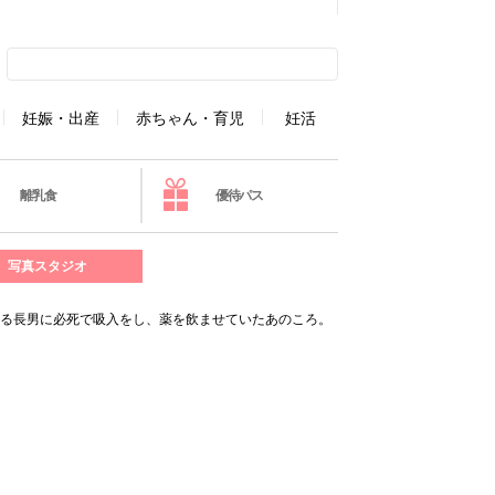
妊娠・出産
赤ちゃん・育児
妊活
離乳食
優待パス
写真スタジオ
がる長男に必死で吸入をし、薬を飲ませていたあのころ。