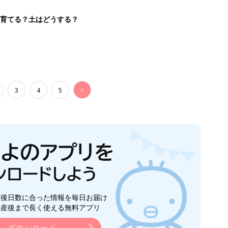
を育てる？土はどうする？
3
4
5
>
生後日数に合った情報を毎日お届け
ら産後まで長く使える無料アプリ
ダウンロード