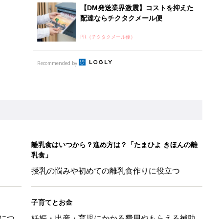
【DM発送業界激震】コストを抑えた
配達ならチクタクメール便
PR（チクタクメール便）
Recommended by
離乳食はいつから？進め方は？「たまひよ きほんの離
乳食」
授乳の悩みや初めての離乳食作りに役立つ
子育てとお金
につ
妊娠・出産・育児にかかる費用やもらえる補助