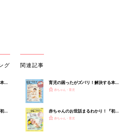
ぱい！
初め
赤ちゃんのお世話まるわかり！『初め
大特
てのひよこクラブ 夏号』〈巻頭大特
赤ちゃん・育児
 お
集〉初めての授乳がうまくいく！ お
ブル
っぱい・ミルクの基本と夏のトラブル
解決テク
たま
赤ちゃんが生まれたら！2冊の「たま
ひよ」
赤ちゃん・育児
アカチャンホンポでたまひよ雑誌を買
」8
うとポイント10倍【期間限定】
赤ちゃん・育児
nの
たまひよの雑誌
赤ちゃん・育児
「え、こんなセールやってたの？」8