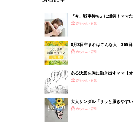
大人サンダル「サッと履きやすい
赤ちゃん・育児
<
1
妊娠日数や
妊娠中か