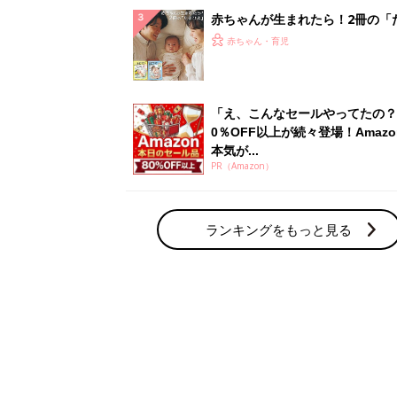
赤ちゃん・育児の人気テーマ
育児日記・マンガ
出産・育児あるあるをマンガで楽しもう
赤ちゃんの病気
赤ちゃんの病気や事故・ケガ、ホームケア
いてまとめました