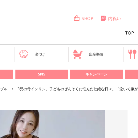
SHOP
内祝い
TOP
き
名づけ
出産準備
SNS
キャンペーン
ブル
3児の母インリン。子どものぜんそくに悩んだ壮絶な日々。「泣いて嫌