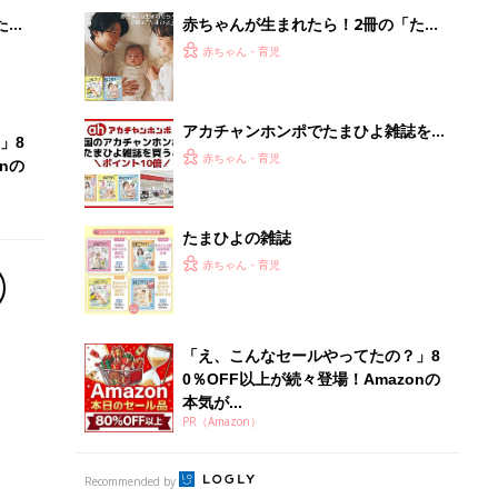
0％OFF以上が続々登場！Amazonの
本気が...
PR（Amazon）
Recommended by
離乳食はいつから？進め方は？「たまひよ きほんの離
乳食」
授乳の悩みや初めての離乳食作りに役立つ
子育てとお金
につ
妊娠・出産・育児にかかる費用やもらえる補助
金・助成金を解説