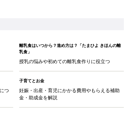
ちのおもしろすぎる勘違い＆変換ミス集
日のお誕生日占い【鏡リュウジ監修】
レたちの切迫早産奮闘記 #24】