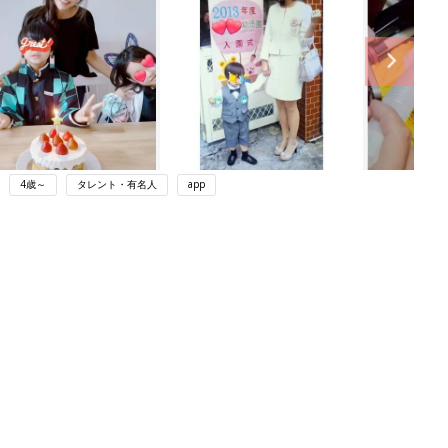
4歳～
タレント・有名人
app
ング
関連記事
本
育児の困ったがズバリ！解決する本
2才
『ひよこクラブ 秋号』 4カ月～2才
赤ちゃん・育児
いっ
になるまで、育児に役立つ情報がいっ