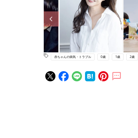
赤ちゃんの病気・トラブル
0歳
1歳
2歳
赤ちゃん・育児の人気記事ランキ
育児の困ったがズバリ！解決する
『ひよこクラブ 秋号』 4カ月～
赤ちゃん・育児
になるまで、育児に役立つ情報が