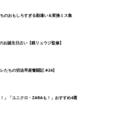
！」「ユニクロ・ZARAも！」おすすめ4選
2
3
4
5
>
生後日数に合った情報を毎日お届け
ら産後まで長く使える無料アプリ
ダウンロード