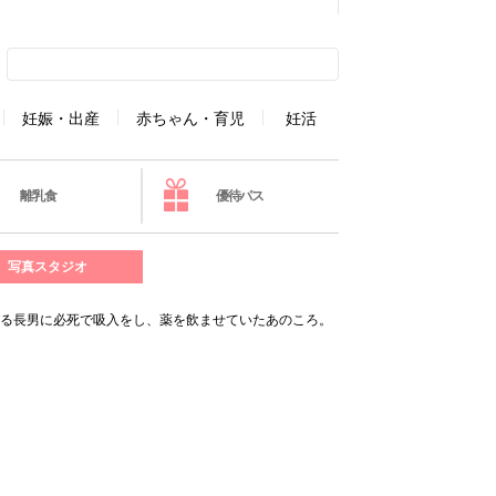
妊娠・出産
赤ちゃん・育児
妊活
離乳食
優待パス
写真スタジオ
がる長男に必死で吸入をし、薬を飲ませていたあのころ。