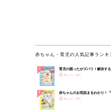
ぱい！
赤ちゃんのお世話まるわかり！『
てのひよこクラブ 夏号』〈巻頭
赤ちゃん・育児
集〉初めての授乳がうまくいく！
っぱい・ミルクの基本と夏のトラ
解決テク
赤ちゃんが生まれたら！2冊の「
ひよ」
赤ちゃん・育児
「え、こんなセールやってたの？
0％OFF以上が続々登場！Amazo
本気が...
PR（Amazon）
ランキングをもっと見る