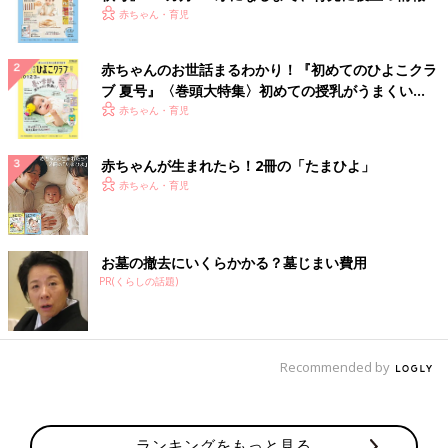
いっぱい！
赤ちゃん・育児
赤ちゃんのお世話まるわかり！『初めてのひよこクラ
ブ 夏号』〈巻頭大特集〉初めての授乳がうまくい
く！ おっぱい・ミルクの基本と夏のトラブル 解決テ
赤ちゃん・育児
ク
赤ちゃんが生まれたら！2冊の「たまひよ」
赤ちゃん・育児
お墓の撤去にいくらかかる？墓じまい費用
PR(くらしの話題)
Recommended by
ランキングをもっと見る