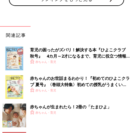
関連記事
育児の困ったがズバリ！解決する本『ひよこクラブ
秋号』 4カ月～2才になるまで、育児に役立つ情報が
いっぱい！
赤ちゃん・育児
赤ちゃんのお世話まるわかり！『初めてのひよこクラ
ブ 夏号』〈巻頭大特集〉初めての授乳がうまくい
く！ おっぱい・ミルクの基本と夏のトラブル 解決テ
赤ちゃん・育児
ク
赤ちゃんが生まれたら！2冊の「たまひよ」
赤ちゃん・育児