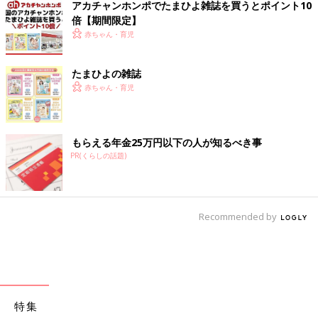
アカチャンホンポでたまひよ雑誌を買うとポイント10
倍【期間限定】
赤ちゃん・育児
たまひよの雑誌
赤ちゃん・育児
もらえる年金25万円以下の人が知るべき事
PR(くらしの話題)
Recommended by
特集