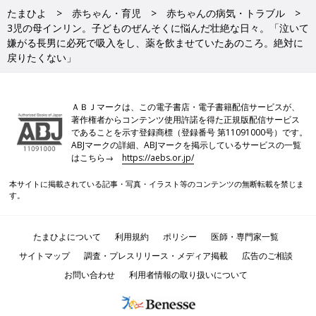
たまひよ
赤ちゃん・育児
赤ちゃんの病気・トラブル
3児の母インリン。子どものぜんそくに悩んだ壮絶な日々。「泣いて
嫌がる長男に必死で吸入をし、薬を飲ませていたあのころ。絶対に
戻りたくない」
ＡＢＪマークは、この電子書店・電子書籍配信サービスが、
著作権者からコンテンツ使用許諾を得た正規版配信サービス
であることを示す登録商標（登録番号 第11091000号）です。
ABJマークの詳細、ABJマークを掲示しているサービスの一覧
はこちら→
https://aebs.or.jp/
本サイトに掲載されている記事・写真・イラスト等のコンテンツの無断転載を禁じま
す。
たまひよについて
利用規約
ポリシー
医師・専門家一覧
サイトマップ
調査・プレスリリース・メディア掲載
広告のご相談
お問い合わせ
利用者情報の取り扱いについて