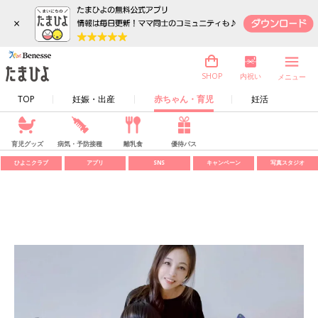
×
内祝い
SHOP
メニュー
TOP
妊娠・出産
赤ちゃん・育児
妊活
育児グッズ
病気・予防接種
離乳食
優待パス
ひよこクラブ
アプリ
SNS
キャンペーン
写真スタジオ