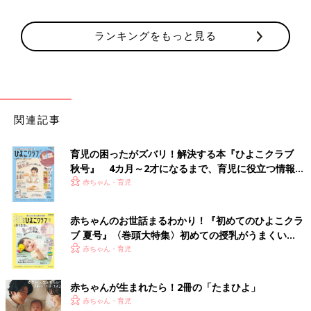
ランキングをもっと見る
関連記事
育児の困ったがズバリ！解決する本『ひよこクラブ
秋号』 4カ月～2才になるまで、育児に役立つ情報が
いっぱい！
赤ちゃん・育児
赤ちゃんのお世話まるわかり！『初めてのひよこクラ
ブ 夏号』〈巻頭大特集〉初めての授乳がうまくい
く！ おっぱい・ミルクの基本と夏のトラブル 解決テ
赤ちゃん・育児
ク
赤ちゃんが生まれたら！2冊の「たまひよ」
赤ちゃん・育児