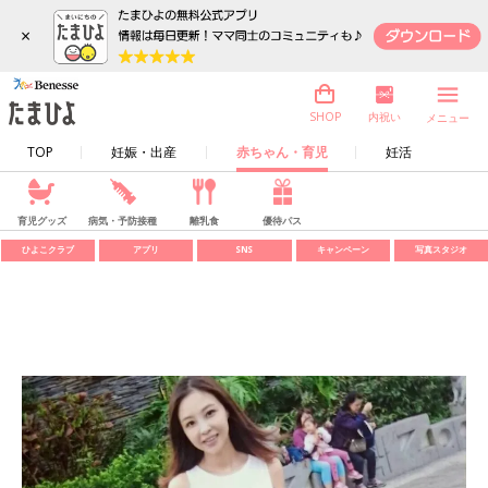
×
内祝い
SHOP
メニュー
TOP
妊娠・出産
赤ちゃん・育児
妊活
育児グッズ
病気・予防接種
離乳食
優待パス
ひよこクラブ
アプリ
SNS
キャンペーン
写真スタジオ