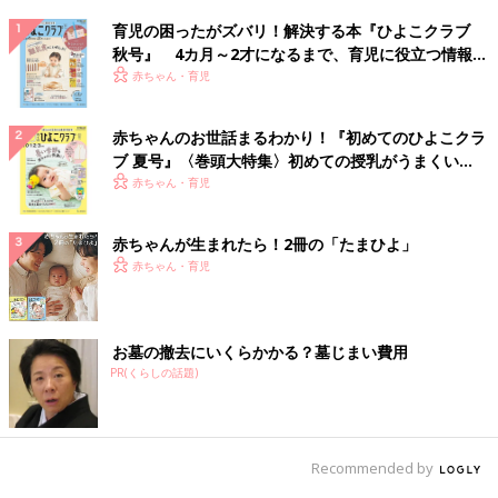
育児の困ったがズバリ！解決する本『ひよこクラブ
秋号』 4カ月～2才になるまで、育児に役立つ情報が
いっぱい！
赤ちゃん・育児
赤ちゃんのお世話まるわかり！『初めてのひよこクラ
ブ 夏号』〈巻頭大特集〉初めての授乳がうまくい
く！ おっぱい・ミルクの基本と夏のトラブル 解決テ
赤ちゃん・育児
ク
赤ちゃんが生まれたら！2冊の「たまひよ」
赤ちゃん・育児
お墓の撤去にいくらかかる？墓じまい費用
PR(くらしの話題)
Recommended by