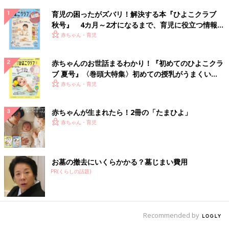
育児の困ったがズバリ！解決する本『ひよこクラブ
秋号』 4カ月～2才になるまで、育児に役立つ情報が
いっぱい！
赤ちゃん・育児
赤ちゃんのお世話まるわかり！『初めてのひよこクラ
ブ 夏号』〈巻頭大特集〉初めての授乳がうまくい
く！ おっぱい・ミルクの基本と夏のトラブル 解決テ
赤ちゃん・育児
ク
赤ちゃんが生まれたら！2冊の「たまひよ」
赤ちゃん・育児
お墓の撤去にいくらかかる？墓じまい費用
PR(くらしの話題)
Recommended by