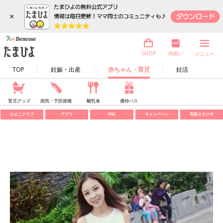
×
内祝い
SHOP
メニュー
TOP
妊娠・出産
赤ちゃん・育児
妊活
育児グッズ
病気・予防接種
離乳食
優待パス
ひよこクラブ
アプリ
SNS
キャンペーン
写真スタジオ