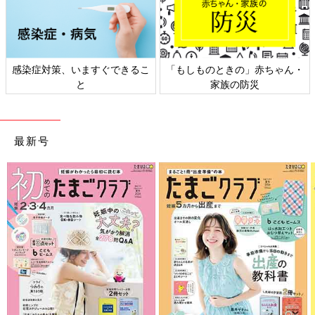
のときの」赤ちゃん・
日本外来小児科学会リーフレッ
六星占術 
家族の防災
ト検討会
最新号