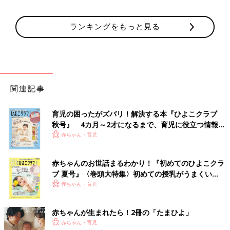
ランキングをもっと見る
関連記事
育児の困ったがズバリ！解決する本『ひよこクラブ
秋号』 4カ月～2才になるまで、育児に役立つ情報が
いっぱい！
赤ちゃん・育児
赤ちゃんのお世話まるわかり！『初めてのひよこクラ
ブ 夏号』〈巻頭大特集〉初めての授乳がうまくい
く！ おっぱい・ミルクの基本と夏のトラブル 解決テ
赤ちゃん・育児
ク
赤ちゃんが生まれたら！2冊の「たまひよ」
赤ちゃん・育児