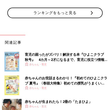
ランキングをもっと見る
関連記事
育児の困ったがズバリ！解決する本『ひよこクラブ
秋号』 4カ月～2才になるまで、育児に役立つ情報が
いっぱい！
赤ちゃん・育児
赤ちゃんのお世話まるわかり！『初めてのひよこクラ
ブ 夏号』〈巻頭大特集〉初めての授乳がうまくい
く！ おっぱい・ミルクの基本と夏のトラブル 解決テ
赤ちゃん・育児
ク
赤ちゃんが生まれたら！2冊の「たまひよ」
赤ちゃん・育児