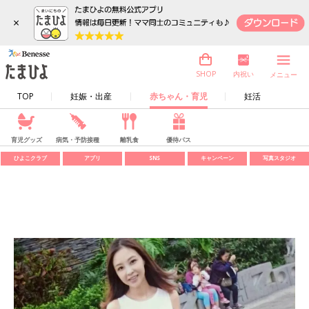
×
内祝い
SHOP
メニュー
TOP
妊娠・出産
赤ちゃん・育児
妊活
育児グッズ
病気・予防接種
離乳食
優待パス
ひよこクラブ
アプリ
SNS
キャンペーン
写真スタジオ