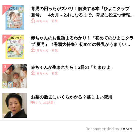
育児の困ったがズバリ！解決する本『ひよこクラブ
夏号』 4カ月～2才になるまで、育児に役立つ情報が
いっぱい！
赤ちゃん・育児
赤ちゃんのお世話まるわかり！『初めてのひよこクラ
ブ 夏号』〈巻頭大特集〉初めての授乳がうまくい
く！ おっぱい・ミルクの基本と夏のトラブル 解決テ
赤ちゃん・育児
ク
赤ちゃんが生まれたら！2冊の「たまひよ」
赤ちゃん・育児
お墓の撤去にいくらかかる？墓じまい費用
PR(くらしの話題)
Recommended by