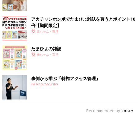
アカチャンホンポでたまひよ雑誌を買うとポイント10
倍【期間限定】
赤ちゃん・育児
たまひよの雑誌
赤ちゃん・育児
事例から学ぶ『特権アクセス管理』
PR(KeeperSecurity)
Recommended by