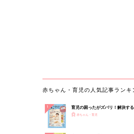
育児の困ったがズバリ！解決する
『ひよこクラブ 秋号』 4カ月～
赤ちゃん・育児
になるまで、育児に役立つ情報が
ぱい！
赤ちゃんのお世話まるわかり！『
てのひよこクラブ 夏号』〈巻頭
赤ちゃん・育児
集〉初めての授乳がうまくいく！
っぱい・ミルクの基本と夏のトラ
解決テク
赤ちゃんが生まれたら！2冊の「
ひよ」
赤ちゃん・育児
Amazon今日も見逃せない！80%
以上が続々登場
PR（Amazon）