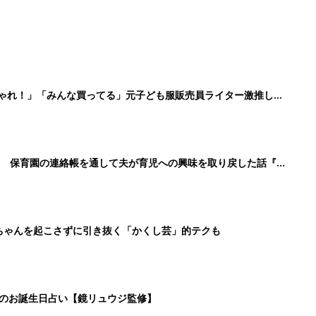
日のお誕生日占い【鏡リュウジ監修】
3
4
5
>
生後日数に合った情報を毎日お届け