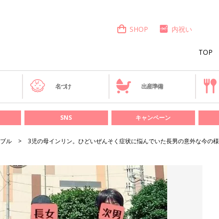
SHOP
内祝い
TOP
き
名づけ
出産準備
SNS
キャンペーン
ブル
3児の母インリン。ひどいぜんそく症状に悩んでいた長男の意外な今の