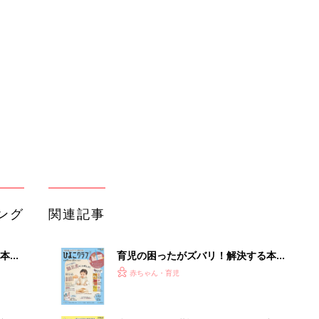
本
育児の困ったがズバリ！解決する本
2才
『ひよこクラブ 秋号』 4カ月～2才
赤ちゃん・育児
いっ
になるまで、育児に役立つ情報がいっ
ぱい！
初め
赤ちゃんのお世話まるわかり！『初め
大特
てのひよこクラブ 夏号』〈巻頭大特
赤ちゃん・育児
 お
集〉初めての授乳がうまくいく！ お
ブル
っぱい・ミルクの基本と夏のトラブル
解決テク
たま
赤ちゃんが生まれたら！2冊の「たま
ひよ」
赤ちゃん・育児
アカチャンホンポでたまひよ雑誌を買
OFF
うとポイント10倍【期間限定】
赤ちゃん・育児
たまひよの雑誌
赤ちゃん・育児