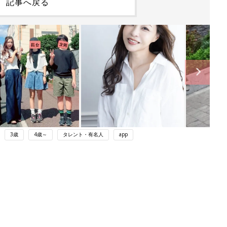
記事へ戻る
3歳
4歳～
タレント・有名人
app
ング
関連記事