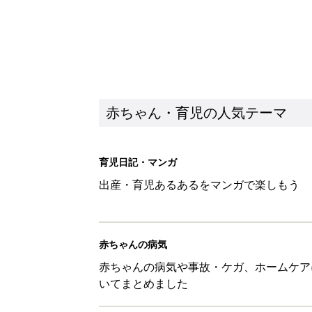
赤ちゃんの病気
赤ちゃんの病気や事故・ケガ、ホームケア
いてまとめました
新着記事
しまむら「550円でこんなにお
夏のバズりトップス4選
赤ちゃん・育児
【漫画】娘も夫も私もハッピー
うふう子育て ＃92』
赤ちゃん・育児
「抱っこ紐」は何kgで卒業？赤