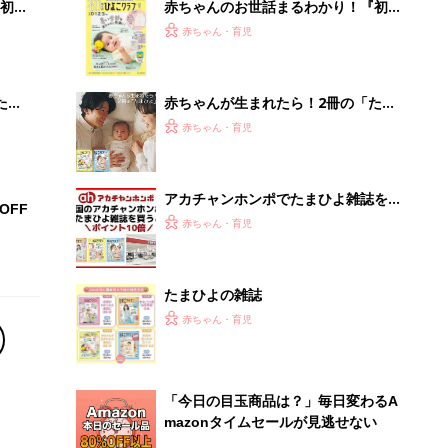
「今日の目玉商品は？」毎日変わるA
mazonタイムセールが見逃せない
PR（Amazon）
Recommended by
離乳食はいつから？進め方は？「たまひよ きほんの離
乳食」
授乳の悩みや初めての離乳食作りに役立つ