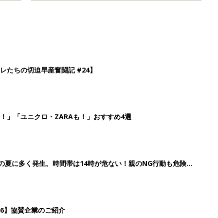
レたちの切迫早産奮闘記 #24】
！」「ユニクロ・ZARAも！」おすすめ4選
歳の夏に多く発生。時間帯は14時が危ない！親のNG行動も危険を
26】協賛企業のご紹介