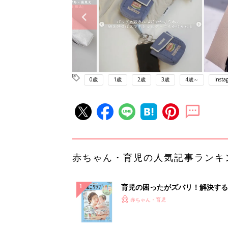
0歳
1歳
2歳
3歳
4歳～
Insta
赤ちゃん・育児の人気記事ランキ
育児の困ったがズバリ！解決する
『ひよこクラブ 夏号』 4カ月～
赤ちゃん・育児
になるまで、育児に役立つ情報が
ぱい！