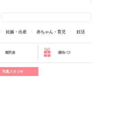
妊娠・出産
赤ちゃん・育児
妊活
離乳食
優待パス
写真スタジオ