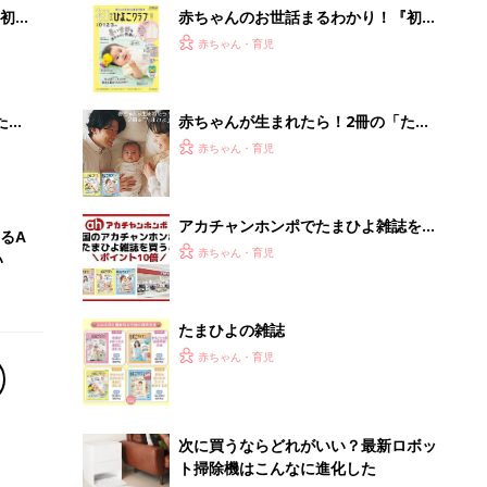
初め
赤ちゃんのお世話まるわかり！『初め
大特
てのひよこクラブ 夏号』〈巻頭大特
赤ちゃん・育児
 お
集〉初めての授乳がうまくいく！ お
ブル
っぱい・ミルクの基本と夏のトラブル
解決テク
たま
赤ちゃんが生まれたら！2冊の「たま
ひよ」
赤ちゃん・育児
アカチャンホンポでたまひよ雑誌を買
るA
うとポイント10倍【期間限定】
赤ちゃん・育児
い
たまひよの雑誌
赤ちゃん・育児
次に買うならどれがいい？最新ロボッ
ト掃除機はこんなに進化した