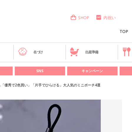
SHOP
内祝い
TOP
き
名づけ
出産準備
SNS
キャンペーン
etc.「優秀で2色買い」「片手でひらける」大人気のミニポーチ4選