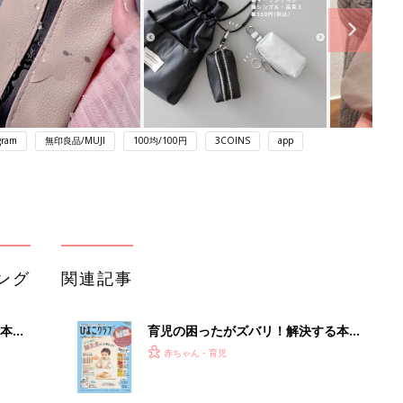
gram
無印良品/MUJI
100均/100円
3COINS
app
ング
関連記事
本
育児の困ったがズバリ！解決する本
2才
『ひよこクラブ 秋号』 4カ月～2才
赤ちゃん・育児
いっ
になるまで、育児に役立つ情報がいっ
ぱい！