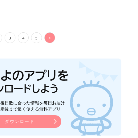
3
4
5
>
生後日数に合った情報を毎日お届け
ら産後まで長く使える無料アプリ
ダウンロード