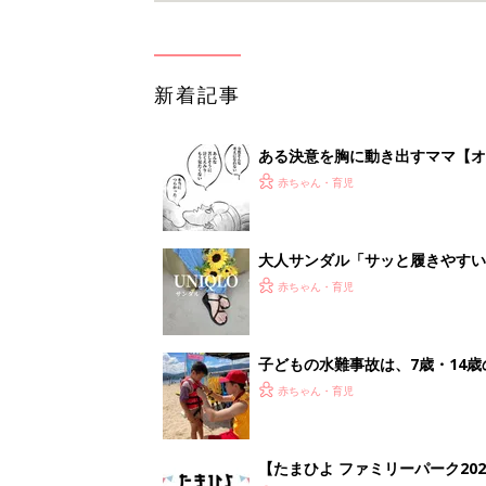
新着記事
ある決意を胸に動き出すママ【オ
赤ちゃん・育児
大人サンダル「サッと履きやすい
赤ちゃん・育児
子どもの水難事故は、7歳・14
まねく【専門家】
赤ちゃん・育児
【たまひよ ファミリーパーク20