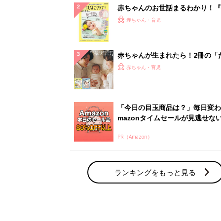
赤ちゃんのお世話まるわかり！『
てのひよこクラブ 夏号』〈巻頭
赤ちゃん・育児
集〉初めての授乳がうまくいく！
っぱい・ミルクの基本と夏のトラ
解決テク
赤ちゃんが生まれたら！2冊の「
ひよ」
赤ちゃん・育児
「今日の目玉商品は？」毎日変わ
mazonタイムセールが見逃せな
PR（Amazon）
ランキングをもっと見る