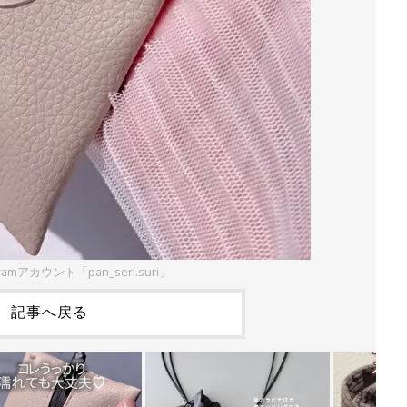
ramアカウント「pan_seri.suri」
記事へ戻る