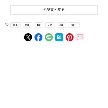
元記事へ戻る
仕事
0歳
1歳
2歳
3歳
4歳～