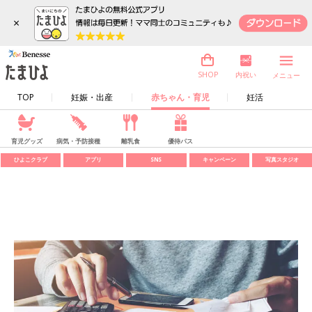
×
内祝い
SHOP
メニュー
TOP
妊娠・出産
赤ちゃん・育児
妊活
育児グッズ
病気・予防接種
離乳食
優待パス
ひよこクラブ
アプリ
SNS
キャンペーン
写真スタジオ