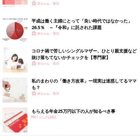
赤ちゃん・育児
平成は働く主婦にとって「良い時代ではなかった」
26.5％ ～『令和』に託された課題
赤ちゃん・育児
コロナ禍で苦しいシングルマザー、ひとり親支援など
抜け落ちてないかチェックを【専門家】
赤ちゃん・育児
私のまわりの「働き方改革」ー現実は迷惑してるママ
も？
赤ちゃん・育児
もらえる年金25万円以下の人が知るべき事
PR(くらしの話題)