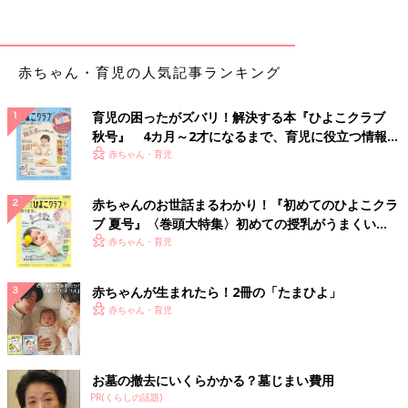
赤ちゃん・育児の人気記事ランキング
育児の困ったがズバリ！解決する本『ひよこクラブ
秋号』 4カ月～2才になるまで、育児に役立つ情報が
いっぱい！
赤ちゃん・育児
赤ちゃんのお世話まるわかり！『初めてのひよこクラ
ブ 夏号』〈巻頭大特集〉初めての授乳がうまくい
く！ おっぱい・ミルクの基本と夏のトラブル 解決テ
赤ちゃん・育児
ク
赤ちゃんが生まれたら！2冊の「たまひよ」
赤ちゃん・育児
お墓の撤去にいくらかかる？墓じまい費用
PR(くらしの話題)