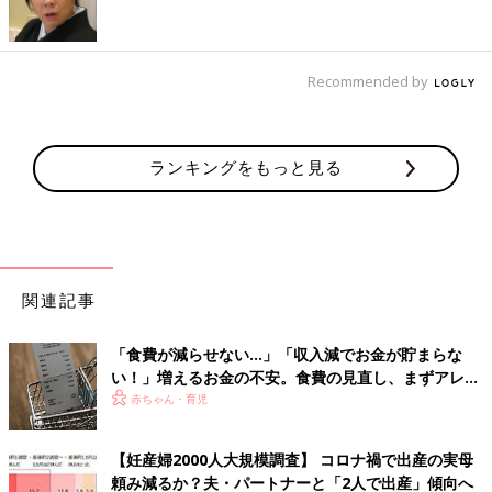
Recommended by
ランキングをもっと見る
関連記事
「食費が減らせない…」「収入減でお金が貯まらな
い！」増えるお金の不安。食費の見直し、まずアレを
チェックして【専門家】
赤ちゃん・育児
【妊産婦2000人大規模調査】 コロナ禍で出産の実母
頼み減るか？夫・パートナーと「2人で出産」傾向へ