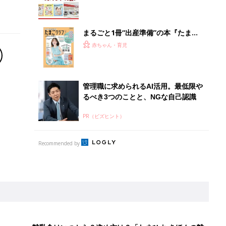
離乳食はいつから？進め方は？「たまひよ きほんの離
乳食」
授乳の悩みや初めての離乳食作りに役立つ
子育てとお金
につ
妊娠・出産・育児にかかる費用やもらえる補助
金・助成金を解説