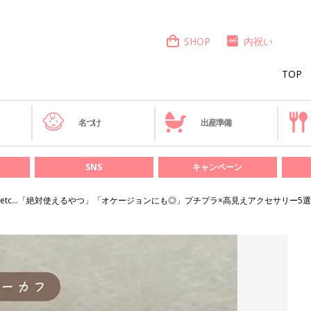
SHOP
内祝い
TOP
き
名づけ
出産準備
SNS
キャンペーン
etc…「絶対使えるやつ」「オケージョンにも◎」プチプラ×高見えアクセサリー5選