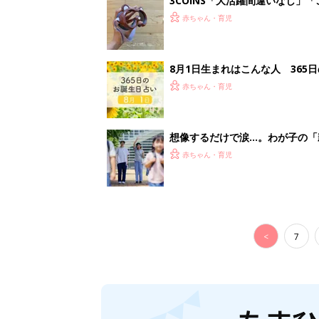
<
7
妊娠日数や
妊娠中か