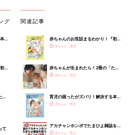
『ひよこクラブ 秋号』 4カ月～2才
赤ちゃん・育児
になるまで、育児に役立つ情報がいっ
ぱい！
アカチャンホンポでたまひよ雑誌を買
って
うとポイント10倍【期間限定】
赤ちゃん・育児
まるごと1冊“出産準備”の本『たまご
クラブ 夏号』〈スペシャル大特集〉
赤ちゃん・育児
夫婦で予習する 出産の教科書
管理職に求められるAI活用。最低限や
るべき3つのことと、NGな自己認識
PR（ビズヒント）
Recommended by