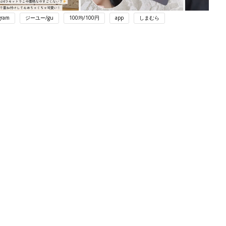
gram
ジーユー/gu
100均/100円
app
しまむら
ング
関連記事
本
赤ちゃんのお世話まるわかり！『初め
2才
てのひよこクラブ 夏号』〈巻頭大特
赤ちゃん・育児
いっ
集〉初めての授乳がうまくいく！ お
っぱい・ミルクの基本と夏のトラブル
解決テク
初め
赤ちゃんが生まれたら！2冊の「たま
大特
ひよ」
赤ちゃん・育児
 お
ブル
たま
育児の困ったがズバリ！解決する本