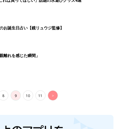
8
9
10
11
>
生後日数に合った情報を毎日お届け
ら産後まで長く使える無料アプリ
ダウンロード