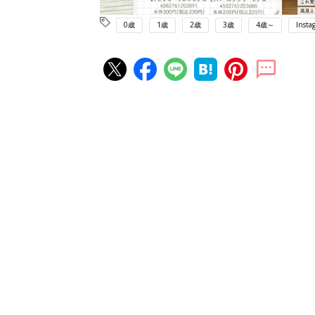
0歳
1歳
2歳
3歳
4歳～
Insta
赤ちゃん・育児の人気記事ランキ
育児の困ったがズバリ！解決する
『ひよこクラブ 夏号』 4カ月～
赤ちゃん・育児
になるまで、育児に役立つ情報が
ぱい！
赤ちゃんのお世話まるわかり！『
てのひよこクラブ 夏号』〈巻頭
赤ちゃん・育児
集〉初めての授乳がうまくいく！
っぱい・ミルクの基本と夏のトラ
解決テク
赤ちゃんが生まれたら！2冊の「