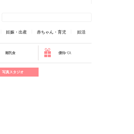
妊娠・出産
赤ちゃん・育児
妊活
離乳食
優待パス
写真スタジオ