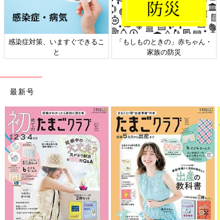
きの」赤ちゃん・
日本外来小児科学会リーフレッ
六星占術 細木
族の防災
ト検討会
最新号