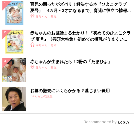
育児の困ったがズバリ！解決する本『ひよこクラブ
夏号』 4カ月～2才になるまで、育児に役立つ情報が
いっぱい！
赤ちゃん・育児
赤ちゃんのお世話まるわかり！『初めてのひよこクラ
ブ 夏号』〈巻頭大特集〉初めての授乳がうまくい
く！ おっぱい・ミルクの基本と夏のトラブル 解決テ
赤ちゃん・育児
ク
赤ちゃんが生まれたら！2冊の「たまひよ」
赤ちゃん・育児
お墓の撤去にいくらかかる？墓じまい費用
PR(くらしの話題)
Recommended by