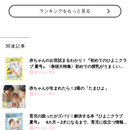
ランキングをもっと見る
関連記事
赤ちゃんのお世話まるわかり！『初めてのひよこクラ
ブ 夏号』〈巻頭大特集〉初めての授乳がうまくい
く！ おっぱい・ミルクの基本と夏のトラブル 解決テ
赤ちゃん・育児
ク
赤ちゃんが生まれたら！2冊の「たまひよ」
赤ちゃん・育児
育児の困ったがズバリ！解決する本『ひよこクラブ
夏号』 4カ月～2才になるまで、育児に役立つ情報が
いっぱい！
赤ちゃん・育児