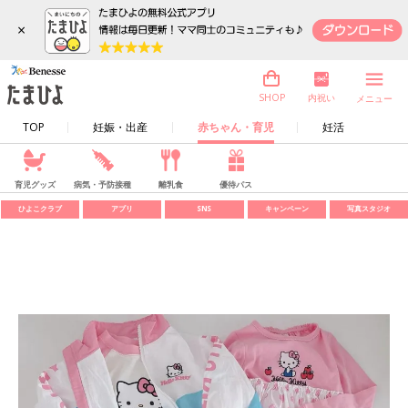
×
内祝い
SHOP
メニュー
TOP
妊娠・出産
赤ちゃん・育児
妊活
育児グッズ
病気・予防接種
離乳食
優待パス
ひよこクラブ
アプリ
SNS
キャンペーン
写真スタジオ