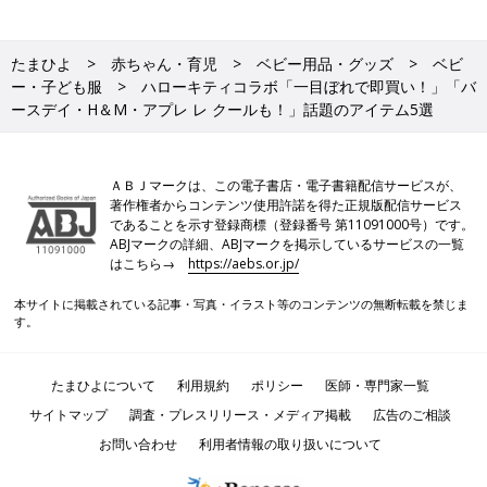
たまひよ
赤ちゃん・育児
ベビー用品・グッズ
ベビ
ー・子ども服
ハローキティコラボ「一目ぼれで即買い！」「バ
ースデイ・H＆М・アプレ レ クールも！」話題のアイテム5選
ＡＢＪマークは、この電子書店・電子書籍配信サービスが、
著作権者からコンテンツ使用許諾を得た正規版配信サービス
であることを示す登録商標（登録番号 第11091000号）です。
ABJマークの詳細、ABJマークを掲示しているサービスの一覧
はこちら→
https://aebs.or.jp/
本サイトに掲載されている記事・写真・イラスト等のコンテンツの無断転載を禁じま
す。
たまひよについて
利用規約
ポリシー
医師・専門家一覧
サイトマップ
調査・プレスリリース・メディア掲載
広告のご相談
お問い合わせ
利用者情報の取り扱いについて