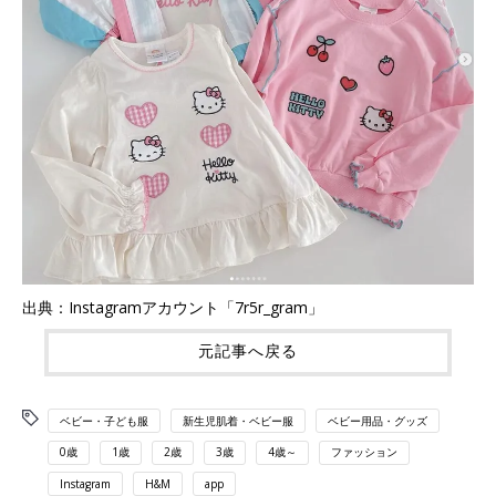
出典：Instagramアカウント「7r5r_gram」
元記事へ戻る
ベビー・子ども服
新生児肌着・ベビー服
ベビー用品・グッズ
0歳
1歳
2歳
3歳
4歳～
ファッション
Instagram
H&M
app