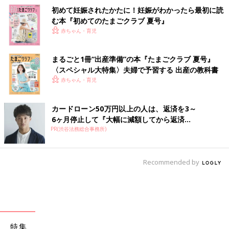
初めて妊娠されたかたに！妊娠がわかったら最初に読
む本『初めてのたまごクラブ 夏号』
赤ちゃん・育児
まるごと1冊“出産準備”の本『たまごクラブ 夏号』
〈スペシャル大特集〉夫婦で予習する 出産の教科書
赤ちゃん・育児
カードローン50万円以上の人は、返済を3～
6ヶ月停止して『大幅に減額してから返済...
PR(渋谷法務総合事務所)
Recommended by
特集