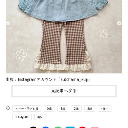
出典：Instagramアカウント「sutchama_ikuji」
元記事へ戻る
ベビー・子ども服
0歳
1歳
2歳
3歳
4歳～
Instagram
app