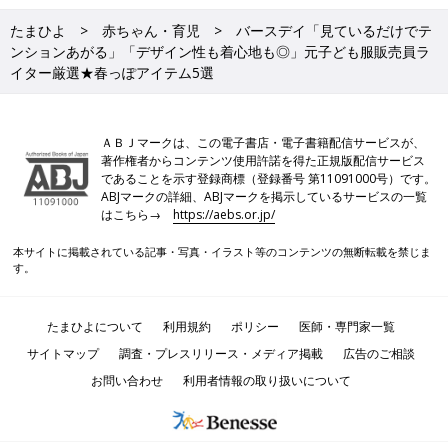
たまひよ
赤ちゃん・育児
バースデイ「見ているだけでテ
ンションあがる」「デザイン性も着心地も◎」元子ども服販売員ラ
イター厳選★春っぽアイテム5選
ＡＢＪマークは、この電子書店・電子書籍配信サービスが、
著作権者からコンテンツ使用許諾を得た正規版配信サービス
であることを示す登録商標（登録番号 第11091000号）です。
ABJマークの詳細、ABJマークを掲示しているサービスの一覧
はこちら→
https://aebs.or.jp/
本サイトに掲載されている記事・写真・イラスト等のコンテンツの無断転載を禁じま
す。
たまひよについて
利用規約
ポリシー
医師・専門家一覧
サイトマップ
調査・プレスリリース・メディア掲載
広告のご相談
お問い合わせ
利用者情報の取り扱いについて