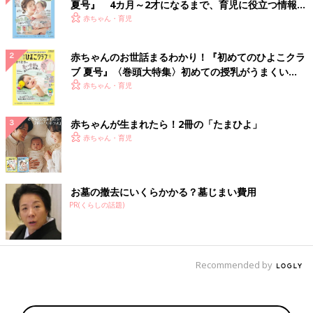
夏号』 4カ月～2才になるまで、育児に役立つ情報が
いっぱい！
赤ちゃん・育児
赤ちゃんのお世話まるわかり！『初めてのひよこクラ
ブ 夏号』〈巻頭大特集〉初めての授乳がうまくい
く！ おっぱい・ミルクの基本と夏のトラブル 解決テ
赤ちゃん・育児
ク
赤ちゃんが生まれたら！2冊の「たまひよ」
赤ちゃん・育児
お墓の撤去にいくらかかる？墓じまい費用
PR(くらしの話題)
Recommended by