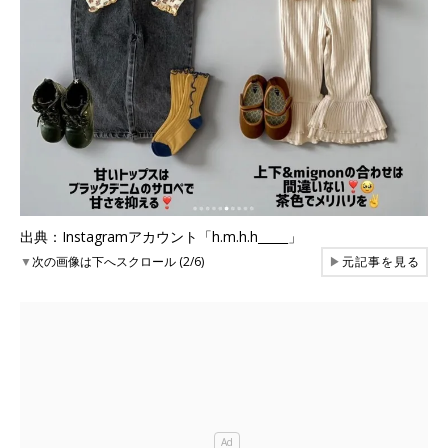
出典：Instagramアカウント「h.m.h.h_____」
▼
次の画像は下へスクロール (2/6)
▶
元記事を見る