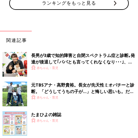
ランキングをもっと見る
関連記事
長男が3歳で知的障害と自閉スペクトラム症と診断｡発
達が後退して｢パパとも言ってくれなくなり･･･｣、元
プロバスケ選手･岡田優介
赤ちゃん・育児
元TBSアナ・高野貴裕。長女が先天性ミオパチーと診
断。「どうしてうちの子が…」と悔しい思いも。だか
らこそ、娘との時間を全力で楽しみたい
赤ちゃん・育児
たまひよの雑誌
赤ちゃん・育児