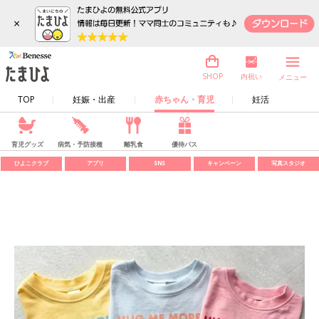
×
内祝い
SHOP
メニュー
TOP
妊娠・出産
赤ちゃん・育児
妊活
育児グッズ
病気・予防接種
離乳食
優待パス
ひよこクラブ
アプリ
SNS
キャンペーン
写真スタジオ