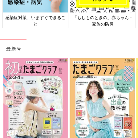
ますぐできるこ
「もしものときの」赤ちゃん・
日本外来小児科
と
家族の防災
ト検
最新号