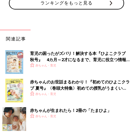
ランキングをもっと見る
関連記事
育児の困ったがズバリ！解決する本『ひよこクラブ
秋号』 4カ月～2才になるまで、育児に役立つ情報が
いっぱい！
赤ちゃん・育児
赤ちゃんのお世話まるわかり！『初めてのひよこクラ
ブ 夏号』〈巻頭大特集〉初めての授乳がうまくい
く！ おっぱい・ミルクの基本と夏のトラブル 解決テ
赤ちゃん・育児
ク
赤ちゃんが生まれたら！2冊の「たまひよ」
赤ちゃん・育児