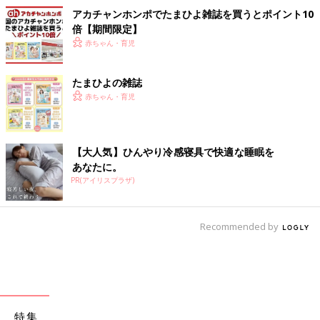
アカチャンホンポでたまひよ雑誌を買うとポイント10
倍【期間限定】
赤ちゃん・育児
たまひよの雑誌
赤ちゃん・育児
【大人気】ひんやり冷感寝具で快適な睡眠を
あなたに。
PR(アイリスプラザ)
Recommended by
特集