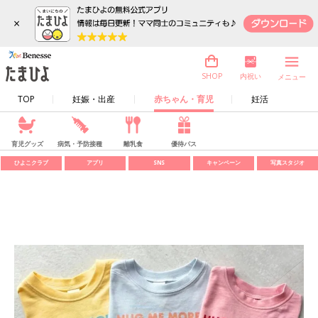
×
内祝い
SHOP
メニュー
TOP
妊娠・出産
赤ちゃん・育児
妊活
育児グッズ
病気・予防接種
離乳食
優待パス
ひよこクラブ
アプリ
SNS
キャンペーン
写真スタジオ