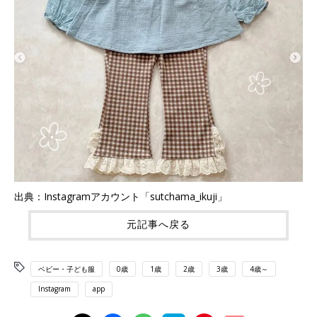
出典：Instagramアカウント「sutchama_ikuji」
元記事へ戻る
ベビー・子ども服
0歳
1歳
2歳
3歳
4歳～
Instagram
app