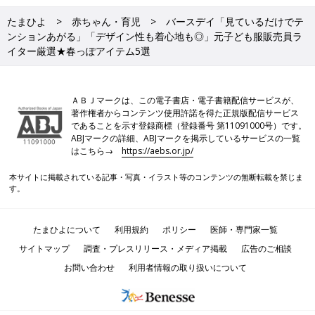
たまひよ
赤ちゃん・育児
バースデイ「見ているだけでテ
ンションあがる」「デザイン性も着心地も◎」元子ども服販売員ラ
イター厳選★春っぽアイテム5選
ＡＢＪマークは、この電子書店・電子書籍配信サービスが、
著作権者からコンテンツ使用許諾を得た正規版配信サービス
であることを示す登録商標（登録番号 第11091000号）です。
ABJマークの詳細、ABJマークを掲示しているサービスの一覧
はこちら→
https://aebs.or.jp/
本サイトに掲載されている記事・写真・イラスト等のコンテンツの無断転載を禁じま
す。
たまひよについて
利用規約
ポリシー
医師・専門家一覧
サイトマップ
調査・プレスリリース・メディア掲載
広告のご相談
お問い合わせ
利用者情報の取り扱いについて