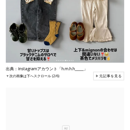
出典：Instagramアカウント「h.m.h.h_____」
▼
次の画像は下へスクロール (2/6)
▶
元記事を見る