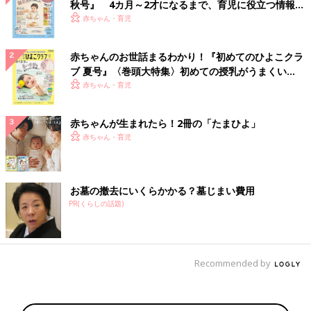
秋号』 4カ月～2才になるまで、育児に役立つ情報が
いっぱい！
赤ちゃん・育児
赤ちゃんのお世話まるわかり！『初めてのひよこクラ
ブ 夏号』〈巻頭大特集〉初めての授乳がうまくい
く！ おっぱい・ミルクの基本と夏のトラブル 解決テ
赤ちゃん・育児
ク
赤ちゃんが生まれたら！2冊の「たまひよ」
赤ちゃん・育児
お墓の撤去にいくらかかる？墓じまい費用
PR(くらしの話題)
Recommended by