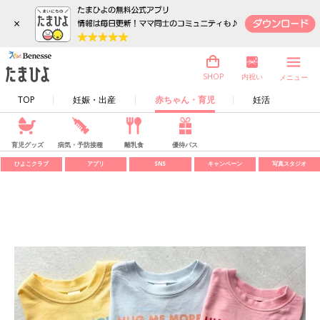
×
内祝い
SHOP
メニュー
TOP
妊娠・出産
赤ちゃん・育児
妊活
育児グッズ
病気・予防接種
離乳食
優待パス
ひよこクラブ
アプリ
SNS
キャンペーン
写真スタジオ