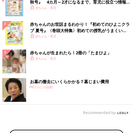
秋号』 4カ月～2才になるまで、育児に役立つ情報が
いっぱい！
赤ちゃん・育児
赤ちゃんのお世話まるわかり！『初めてのひよこクラ
ブ 夏号』〈巻頭大特集〉初めての授乳がうまくい
く！ おっぱい・ミルクの基本と夏のトラブル 解決テ
赤ちゃん・育児
ク
赤ちゃんが生まれたら！2冊の「たまひよ」
赤ちゃん・育児
お墓の撤去にいくらかかる？墓じまい費用
PR(くらしの話題)
Recommended by