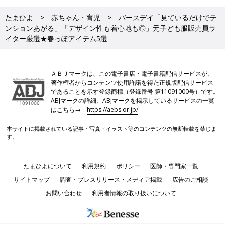
たまひよ
赤ちゃん・育児
バースデイ「見ているだけでテ
ンションあがる」「デザイン性も着心地も◎」元子ども服販売員ラ
イター厳選★春っぽアイテム5選
ＡＢＪマークは、この電子書店・電子書籍配信サービスが、
著作権者からコンテンツ使用許諾を得た正規版配信サービス
であることを示す登録商標（登録番号 第11091000号）です。
ABJマークの詳細、ABJマークを掲示しているサービスの一覧
はこちら→
https://aebs.or.jp/
本サイトに掲載されている記事・写真・イラスト等のコンテンツの無断転載を禁じま
す。
たまひよについて
利用規約
ポリシー
医師・専門家一覧
サイトマップ
調査・プレスリリース・メディア掲載
広告のご相談
お問い合わせ
利用者情報の取り扱いについて