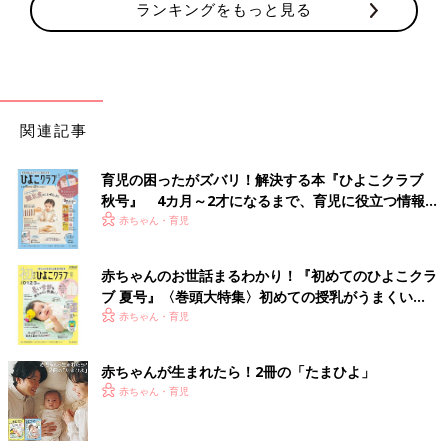
ランキングをもっと見る
関連記事
育児の困ったがズバリ！解決する本『ひよこクラブ
秋号』 4カ月～2才になるまで、育児に役立つ情報が
いっぱい！
赤ちゃん・育児
赤ちゃんのお世話まるわかり！『初めてのひよこクラ
ブ 夏号』〈巻頭大特集〉初めての授乳がうまくい
く！ おっぱい・ミルクの基本と夏のトラブル 解決テ
赤ちゃん・育児
ク
赤ちゃんが生まれたら！2冊の「たまひよ」
赤ちゃん・育児