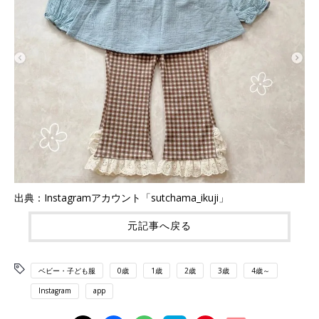
出典：Instagramアカウント「sutchama_ikuji」
元記事へ戻る
ベビー・子ども服
0歳
1歳
2歳
3歳
4歳～
Instagram
app