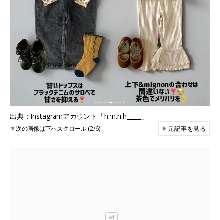
出典：Instagramアカウント「h.m.h.h_____」
▼
次の画像は下へスクロール (2/6)
▶
元記事を見る