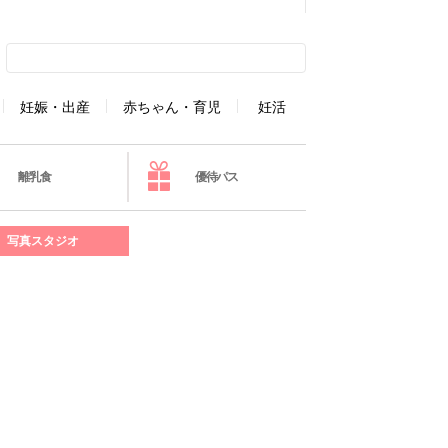
妊娠・出産
赤ちゃん・育児
妊活
離乳食
優待パス
写真スタジオ