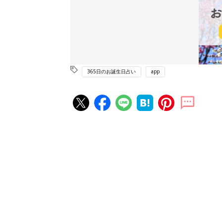
365日のお誕生日占い
app
赤ちゃん・育児の人気記事ランキ
育児の困ったがズバリ！解決する
『ひよこクラブ 夏号』 4カ月～
赤ちゃん・育児
になるまで、育児に役立つ情報が
ぱい！