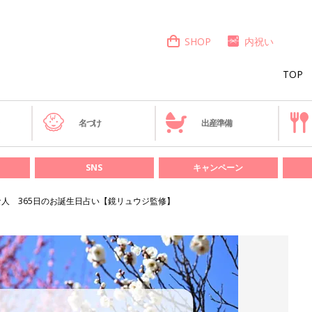
SHOP
内祝い
TOP
き
名づけ
出産準備
SNS
キャンペーン
な人 365日のお誕生日占い【鏡リュウジ監修】