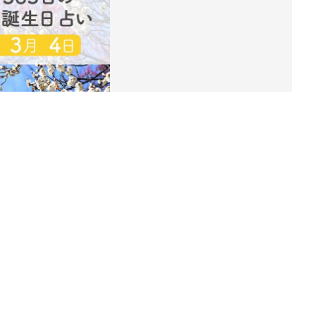
ング
関連記事
本
赤ちゃんのお世話まるわかり！『初め
2才
てのひよこクラブ 夏号』〈巻頭大特
赤ちゃん・育児
いっ
集〉初めての授乳がうまくいく！ お
っぱい・ミルクの基本と夏のトラブル
解決テク