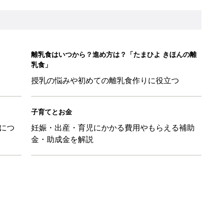
に！小さくたためてバッグに吊り下げられる「コンパクトレジャーシ
だけの【無料】お金の勉強会
日のお誕生日占い【鏡リュウジ監修】
も◎」SNSで超話題！夏必須のラッシュガード5選