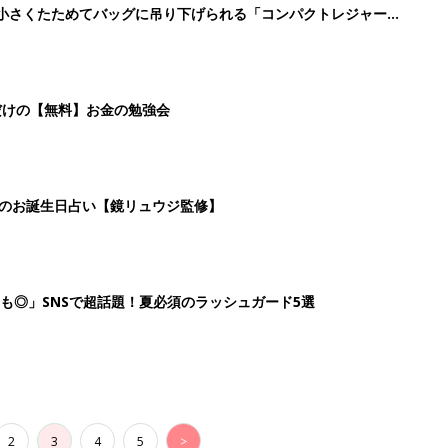
2
3
4
5
>
生後日数に合った情報を毎日お届け
ら産後まで長く使える無料アプリ
ダウンロード