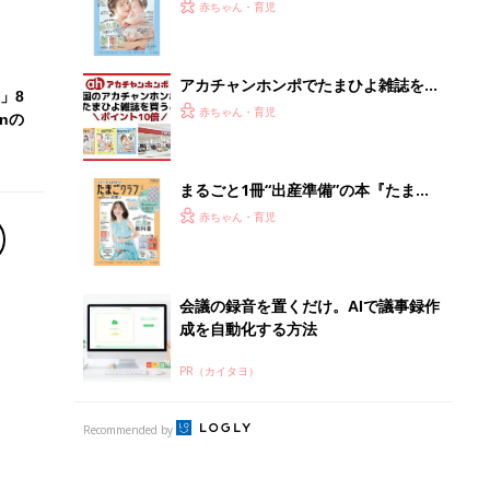
PR（カイタヨ）
Recommended by
離乳食はいつから？進め方は？「たまひよ きほんの離
乳食」
授乳の悩みや初めての離乳食作りに役立つ
子育てとお金
につ
妊娠・出産・育児にかかる費用やもらえる補助
金・助成金を解説