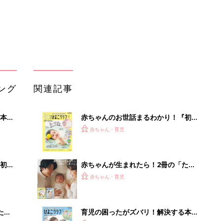
初め
赤ちゃんが生まれたら！2冊の「たま
大特
ひよ」
赤ちゃん・育児
 お
ブル
たま
育児の困ったがズバリ！解決する本
『ひよこクラブ 夏号』 4カ月～2才
赤ちゃん・育児
になるまで、育児に役立つ情報がいっ
ぱい！
アカチャンホンポでたまひよ雑誌を買
」8
うとポイント10倍【期間限定】
赤ちゃん・育児
nの
まるごと1冊“出産準備”の本『たまご
クラブ 夏号』〈スペシャル大特集〉
赤ちゃん・育児
夫婦で予習する 出産の教科書
会議の録音を置くだけ。AIで議事録作
成を自動化する方法