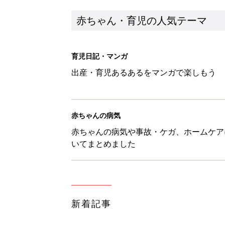
新着記事
【3COINS】お外遊びのお供
ート」
赤ちゃん・育児
物価高の子育てどうする？60分
赤ちゃん・育児
8月5日生まれはこんな人 365
赤ちゃん・育児
しまむら「即買い必至」「機能面
赤ちゃん・育児