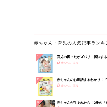
赤ちゃんのお世話まるわかり！『
てのひよこクラブ 夏号』〈巻頭
赤ちゃん・育児
集〉初めての授乳がうまくいく！
っぱい・ミルクの基本と夏のトラ
解決テク
赤ちゃんが生まれたら！2冊の「
ひよ」
赤ちゃん・育児
「え、こんなセールやってたの？
0％OFF以上が続々登場！Amazo
本気が...
PR（Amazon）
ランキングをもっと見る