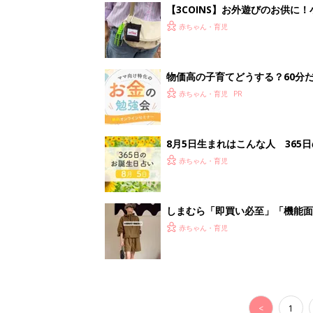
<
1
妊娠日数や
妊娠中か