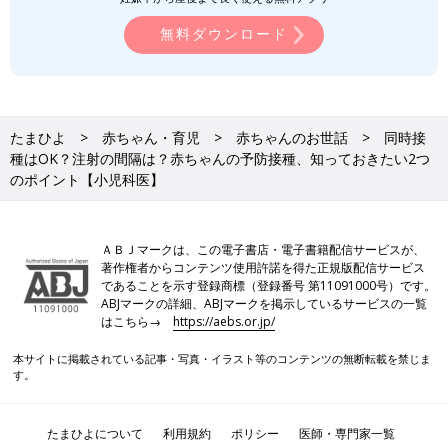
無料ダウンロード
たまひよ
赤ちゃん・育児
赤ちゃんのお世話
同時接
種はOK？注射の間隔は？赤ちゃんの予防接種、知っておきたい2つ
のポイント【小児科医】
ＡＢＪマークは、この電子書店・電子書籍配信サービスが、
著作権者からコンテンツ使用許諾を得た正規版配信サービス
であることを示す登録商標（登録番号 第11091000号）です。
ABJマークの詳細、ABJマークを掲示しているサービスの一覧
はこちら→
https://aebs.or.jp/
本サイトに掲載されている記事・写真・イラスト等のコンテンツの無断転載を禁じま
す。
たまひよについて
利用規約
ポリシー
医師・専門家一覧