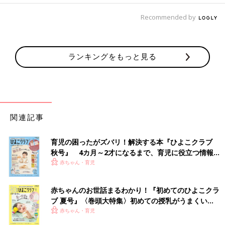
Recommended by
ランキングをもっと見る
関連記事
育児の困ったがズバリ！解決する本『ひよこクラブ
秋号』 4カ月～2才になるまで、育児に役立つ情報が
いっぱい！
赤ちゃん・育児
赤ちゃんのお世話まるわかり！『初めてのひよこクラ
ブ 夏号』〈巻頭大特集〉初めての授乳がうまくい
く！ おっぱい・ミルクの基本と夏のトラブル 解決テ
赤ちゃん・育児
ク