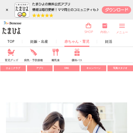
×
内祝い
SHOP
メニュー
TOP
妊娠・出産
赤ちゃん・育児
妊活
育児グッズ
病気・予防接種
離乳食
優待パス
ひよこクラブ
アプリ
SNS
キャンペーン
写真スタジオ