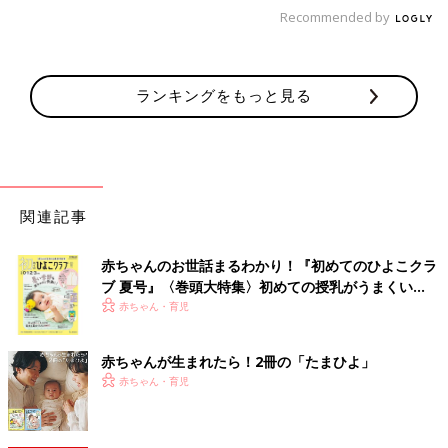
Recommended by
ランキングをもっと見る
関連記事
赤ちゃんのお世話まるわかり！『初めてのひよこクラ
ブ 夏号』〈巻頭大特集〉初めての授乳がうまくい
く！ おっぱい・ミルクの基本と夏のトラブル 解決テ
赤ちゃん・育児
ク
赤ちゃんが生まれたら！2冊の「たまひよ」
赤ちゃん・育児