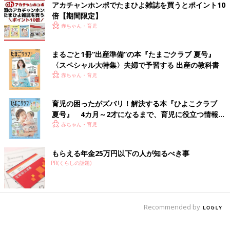
アカチャンホンポでたまひよ雑誌を買うとポイント10
倍【期間限定】
赤ちゃん・育児
まるごと1冊“出産準備”の本『たまごクラブ 夏号』
〈スペシャル大特集〉夫婦で予習する 出産の教科書
赤ちゃん・育児
育児の困ったがズバリ！解決する本『ひよこクラブ
夏号』 4カ月～2才になるまで、育児に役立つ情報が
いっぱい！
赤ちゃん・育児
もらえる年金25万円以下の人が知るべき事
PR(くらしの話題)
Recommended by