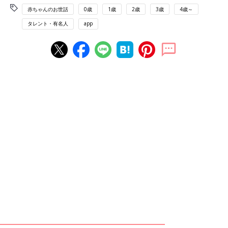
赤ちゃんのお世話
0歳
1歳
2歳
3歳
4歳～
タレント・有名人
app