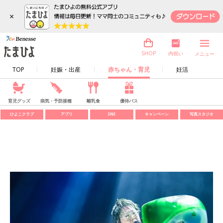
×
内祝い
SHOP
メニュー
TOP
妊娠・出産
赤ちゃん・育児
妊活
育児グッズ
病気・予防接種
離乳食
優待パス
ひよこクラブ
アプリ
SNS
キャンペーン
写真スタジオ