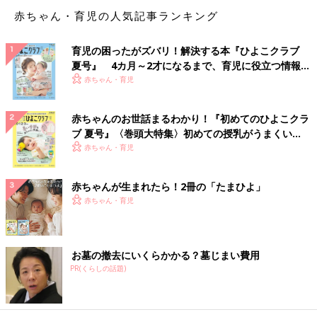
赤ちゃん・育児の人気記事ランキング
育児の困ったがズバリ！解決する本『ひよこクラブ
夏号』 4カ月～2才になるまで、育児に役立つ情報が
いっぱい！
赤ちゃん・育児
赤ちゃんのお世話まるわかり！『初めてのひよこクラ
ブ 夏号』〈巻頭大特集〉初めての授乳がうまくい
く！ おっぱい・ミルクの基本と夏のトラブル 解決テ
赤ちゃん・育児
ク
赤ちゃんが生まれたら！2冊の「たまひよ」
赤ちゃん・育児
お墓の撤去にいくらかかる？墓じまい費用
PR(くらしの話題)