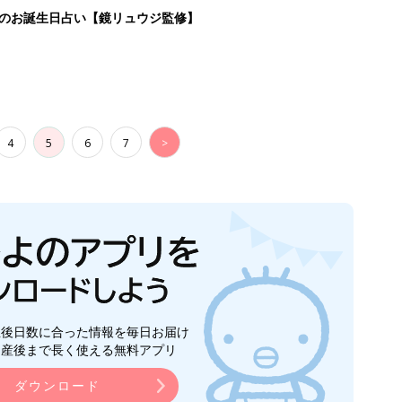
日のお誕生日占い【鏡リュウジ監修】
4
5
6
7
>
生後日数に合った情報を毎日お届け
ら産後まで長く使える無料アプリ
ダウンロード