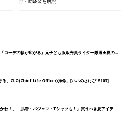
金・助成金を解説
」「コーデの幅が広がる」元子ども服販売員ライター厳選★夏のバ
LO(Chief Life Officer)拝命。[ハハのさけび #103]
かわ！」「肌着・パジャマ・Tシャツも！」買うべき夏アイテム