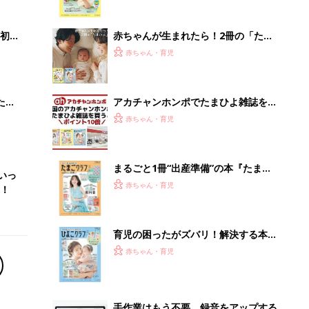
っぱい・ミルクの基本と夏のトラブル
解決テク
初め
赤ちゃんが生まれたら！2冊の「たま
大特
ひよ」
赤ちゃん・育児
 お
ブル
たま
アカチャンホンポでたまひよ雑誌を買
うとポイント10倍【期間限定】
赤ちゃん・育児
まるごと1冊“出産準備”の本『たまご
いっ
クラブ 夏号』〈スペシャル大特集〉
赤ちゃん・育児
！
夫婦で予習する 出産の教科書
育児の困ったがズバリ！解決する本
『ひよこクラブ 夏号』 4カ月～2才
赤ちゃん・育児
になるまで、育児に役立つ情報がいっ
ぱい！
手作業はもう不要。録音をアップする