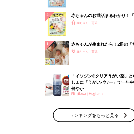
ぱい！
赤ちゃんのお世話まるわかり！『
てのひよこクラブ 夏号』〈巻頭
赤ちゃん・育児
集〉初めての授乳がうまくいく！
っぱい・ミルクの基本と夏のトラ
解決テク
赤ちゃんが生まれたら！2冊の「
ひよ」
赤ちゃん・育児
「イソジン®クリアうがい薬」と
しょに「うがいパワー」で一年中
健やか
PR（iNova｜Hugkum）
ランキングをもっと見る