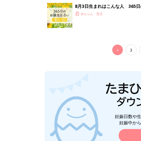
8月3日生まれはこんな人 365
赤ちゃん・育児
<
3
妊娠日数や
妊娠中か