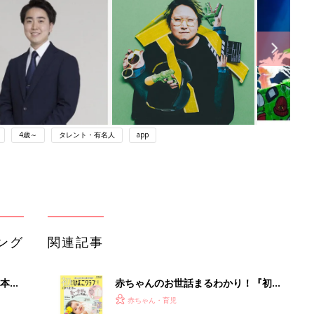
4歳～
タレント・有名人
app
ング
関連記事
本
赤ちゃんのお世話まるわかり！『初め
2才
てのひよこクラブ 夏号』〈巻頭大特
赤ちゃん・育児
いっ
集〉初めての授乳がうまくいく！ お