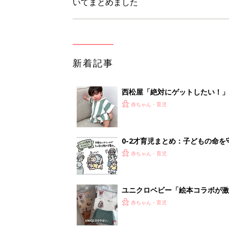
いてまとめました
新着記事
西松屋「絶対にゲットしたい！
ズりアイテム5選
赤ちゃん・育児
0-2才育児まとめ：子どもの命を守る、C
赤ちゃん・育児
ユニクロベビー「絵本コラボが激
5選
赤ちゃん・育児