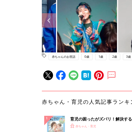
赤ちゃんのお世話
0歳
1歳
2歳
3歳
赤ちゃん・育児の人気記事ランキ
育児の困ったがズバリ！解決する
『ひよこクラブ 夏号』 4カ月～
赤ちゃん・育児
になるまで、育児に役立つ情報が