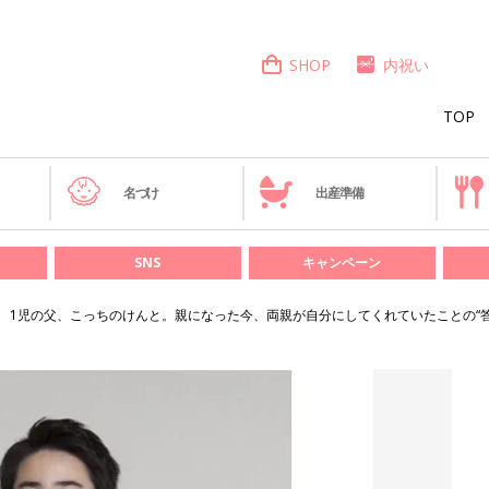
SHOP
内祝い
TOP
き
名づけ
出産準備
SNS
キャンペーン
1児の父、こっちのけんと。親になった今、両親が自分にしてくれていたことの“