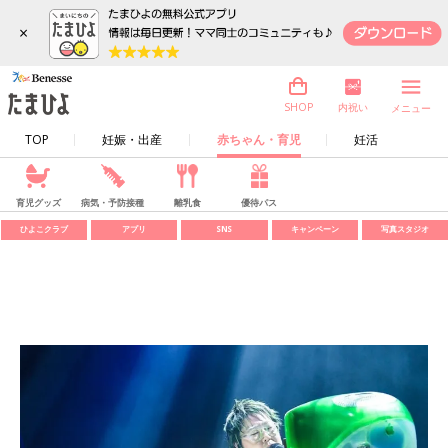
×
内祝い
SHOP
メニュー
TOP
妊娠・出産
赤ちゃん・育児
妊活
育児グッズ
病気・予防接種
離乳食
優待パス
ひよこクラブ
アプリ
SNS
キャンペーン
写真スタジオ