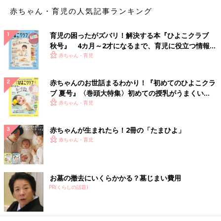
赤ちゃん・育児の人気記事ランキング
育児の困ったがズバリ！解決する本『ひよこクラブ
秋号』 4カ月～2才になるまで、育児に役立つ情報が
いっぱい！
赤ちゃん・育児
赤ちゃんのお世話まるわかり！『初めてのひよこクラ
ブ 夏号』〈巻頭大特集〉初めての授乳がうまくい
く！ おっぱい・ミルクの基本と夏のトラブル 解決テ
赤ちゃん・育児
ク
赤ちゃんが生まれたら！2冊の「たまひよ」
赤ちゃん・育児
お墓の撤去にいくらかかる？墓じまい費用
PR(くらしの話題)