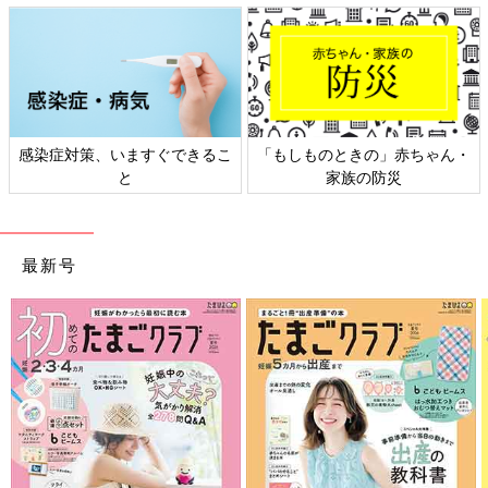
ん・
日本外来小児科学会リーフレッ
六星占術 細木かおりさんの
ト検討会
相談
最新号