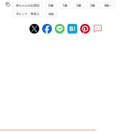
赤ちゃんのお世話
0歳
1歳
2歳
3歳
4歳～
タレント・有名人
app