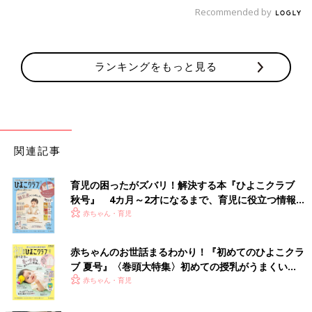
Recommended by
ランキングをもっと見る
関連記事
育児の困ったがズバリ！解決する本『ひよこクラブ
秋号』 4カ月～2才になるまで、育児に役立つ情報が
いっぱい！
赤ちゃん・育児
赤ちゃんのお世話まるわかり！『初めてのひよこクラ
ブ 夏号』〈巻頭大特集〉初めての授乳がうまくい
く！ おっぱい・ミルクの基本と夏のトラブル 解決テ
赤ちゃん・育児
ク