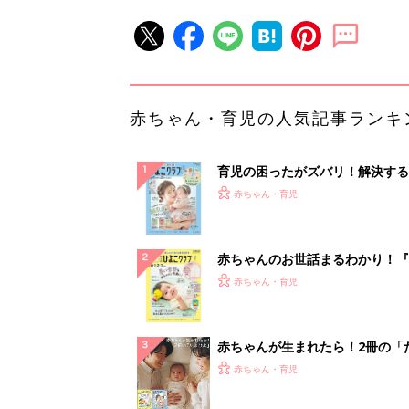
赤ちゃん・育児の人気記事ランキ
育児の困ったがズバリ！解決する
『ひよこクラブ 夏号』 4カ月～
赤ちゃん・育児
になるまで、育児に役立つ情報が
ぱい！
赤ちゃんのお世話まるわかり！『
てのひよこクラブ 夏号』〈巻頭
赤ちゃん・育児
集〉初めての授乳がうまくいく！
っぱい・ミルクの基本と夏のトラ
解決テク
赤ちゃんが生まれたら！2冊の「
ひよ」
赤ちゃん・育児