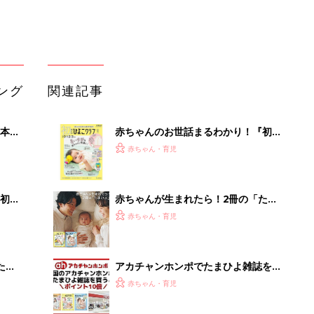
ング
関連記事
本
赤ちゃんのお世話まるわかり！『初め
2才
てのひよこクラブ 夏号』〈巻頭大特
赤ちゃん・育児
いっ
集〉初めての授乳がうまくいく！ お
っぱい・ミルクの基本と夏のトラブル
解決テク
初め
赤ちゃんが生まれたら！2冊の「たま
大特
ひよ」
赤ちゃん・育児
 お
ブル
たま
アカチャンホンポでたまひよ雑誌を買
うとポイント10倍【期間限定】
赤ちゃん・育児