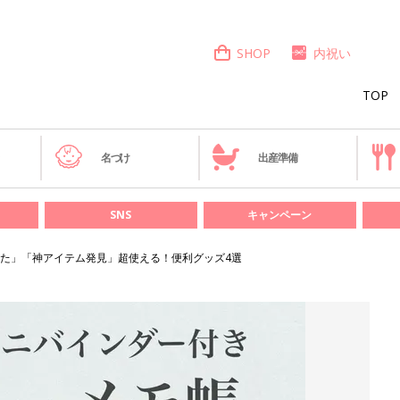
SHOP
内祝い
TOP
き
名づけ
出産準備
SNS
キャンペーン
た」「神アイテム発見」超使える！便利グッズ4選