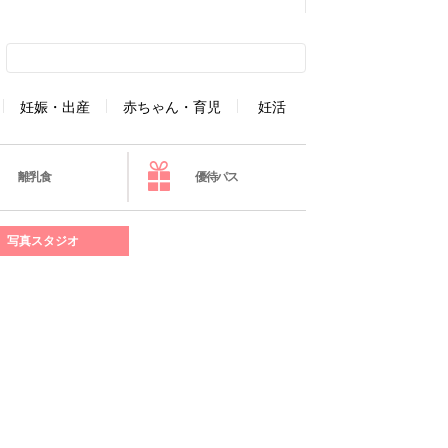
妊娠・出産
赤ちゃん・育児
妊活
離乳食
優待パス
写真スタジオ