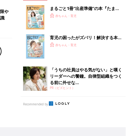
まるごと1冊“出産準備”の本『たまご
低限や
クラブ 夏号』〈スペシャル大特集〉
赤ちゃん・育児
認識
夫婦で予習する 出産の教科書
育児の困ったがズバリ！解決する本
『ひよこクラブ 夏号』 4カ月～2才
赤ちゃん・育児
になるまで、育児に役立つ情報がいっ
ぱい！
「うちの社員はやる気がない」と嘆く
リーダーへの警鐘。自律型組織をつく
る前に外せな...
PR（ビズヒント）
Recommended by