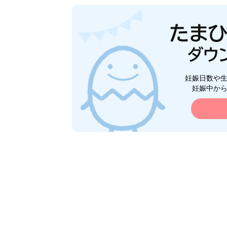
妊娠日数や
妊娠中か