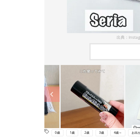
出典：Insta
0歳
1歳
2歳
3歳
4歳～
お出