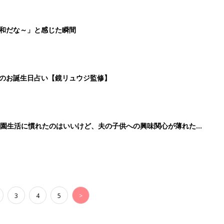
平和だな～」と感じた瞬間
日のお誕生日占い【鏡リュウジ監修】
育園生活に慣れたのはいいけど、夫の子供への興味関心が薄れた気
91』
3
4
5
>