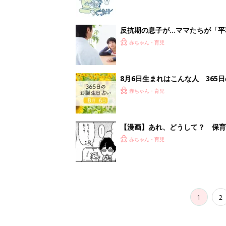
反抗期の息子が...ママたちが「
赤ちゃん・育児
8月6日生まれはこんな人 365
赤ちゃん・育児
【漫画】あれ、どうして？ 保
がする……！『ふうふう子育て ＃
赤ちゃん・育児
1
2