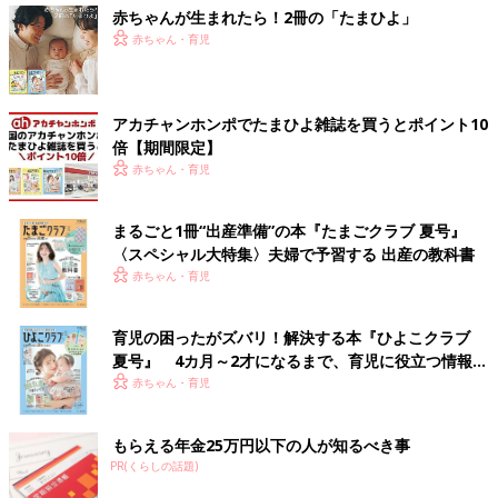
赤ちゃんが生まれたら！2冊の「たまひよ」
赤ちゃん・育児
アカチャンホンポでたまひよ雑誌を買うとポイント10
倍【期間限定】
赤ちゃん・育児
まるごと1冊“出産準備”の本『たまごクラブ 夏号』
〈スペシャル大特集〉夫婦で予習する 出産の教科書
赤ちゃん・育児
育児の困ったがズバリ！解決する本『ひよこクラブ
夏号』 4カ月～2才になるまで、育児に役立つ情報が
いっぱい！
赤ちゃん・育児
もらえる年金25万円以下の人が知るべき事
PR(くらしの話題)