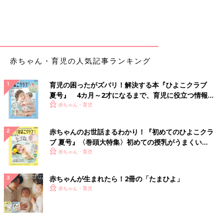
赤ちゃん・育児の人気記事ランキング
育児の困ったがズバリ！解決する本『ひよこクラブ
夏号』 4カ月～2才になるまで、育児に役立つ情報が
いっぱい！
赤ちゃん・育児
赤ちゃんのお世話まるわかり！『初めてのひよこクラ
ブ 夏号』〈巻頭大特集〉初めての授乳がうまくい
く！ おっぱい・ミルクの基本と夏のトラブル 解決テ
赤ちゃん・育児
ク
赤ちゃんが生まれたら！2冊の「たまひよ」
赤ちゃん・育児