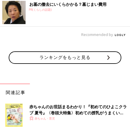
お墓の撤去にいくらかかる？墓じまい費用
PR(くらしの話題)
Recommended by
ランキングをもっと見る
関連記事
赤ちゃんのお世話まるわかり！『初めてのひよこクラ
ブ 夏号』〈巻頭大特集〉初めての授乳がうまくい
く！ おっぱい・ミルクの基本と夏のトラブル 解決テ
赤ちゃん・育児
ク