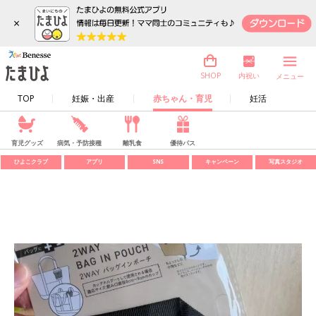
×
内祝い
SHOP
メニュー
TOP
妊娠・出産
赤ちゃん・育児
妊活
育児グッズ
病気・予防接種
離乳食
優待パス
ひよこクラブ
アプリ
SNS
キャンペーン
写真スタジオ