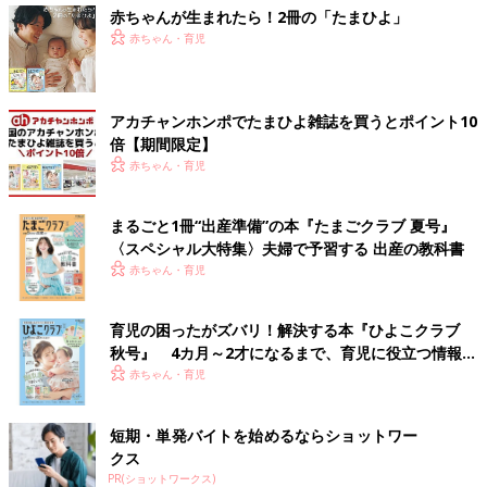
赤ちゃんが生まれたら！2冊の「たまひよ」
赤ちゃん・育児
アカチャンホンポでたまひよ雑誌を買うとポイント10
倍【期間限定】
赤ちゃん・育児
まるごと1冊“出産準備”の本『たまごクラブ 夏号』
〈スペシャル大特集〉夫婦で予習する 出産の教科書
赤ちゃん・育児
育児の困ったがズバリ！解決する本『ひよこクラブ
秋号』 4カ月～2才になるまで、育児に役立つ情報が
いっぱい！
赤ちゃん・育児
短期・単発バイトを始めるならショットワー
クス
PR(ショットワークス)