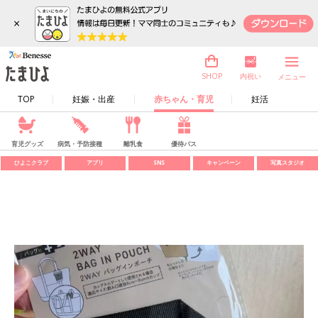
×
内祝い
SHOP
メニュー
TOP
妊娠・出産
赤ちゃん・育児
妊活
育児グッズ
病気・予防接種
離乳食
優待パス
ひよこクラブ
アプリ
SNS
キャンペーン
写真スタジオ