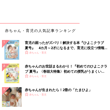
赤ちゃん・育児の人気記事ランキング
育児の困ったがズバリ！解決する本『ひよこクラブ
夏号』 4カ月～2才になるまで、育児に役立つ情報が
いっぱい！
赤ちゃん・育児
赤ちゃんのお世話まるわかり！『初めてのひよこクラ
ブ 夏号』〈巻頭大特集〉初めての授乳がうまくい
く！ おっぱい・ミルクの基本と夏のトラブル 解決テ
赤ちゃん・育児
ク
赤ちゃんが生まれたら！2冊の「たまひよ」
赤ちゃん・育児