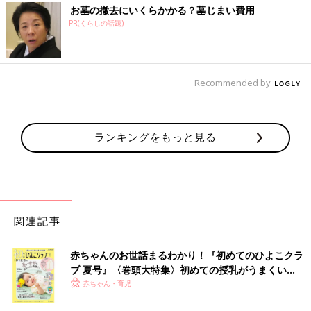
お墓の撤去にいくらかかる？墓じまい費用
PR(くらしの話題)
Recommended by
ランキングをもっと見る
関連記事
赤ちゃんのお世話まるわかり！『初めてのひよこクラ
ブ 夏号』〈巻頭大特集〉初めての授乳がうまくい
く！ おっぱい・ミルクの基本と夏のトラブル 解決テ
赤ちゃん・育児
ク