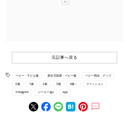
元記事へ戻る
ベビー・子ども服
新生児肌着・ベビー服
ベビー用品・グッズ
0歳
1歳
2歳
3歳
4歳～
ファッション
Instagram
ジーユー/gu
app