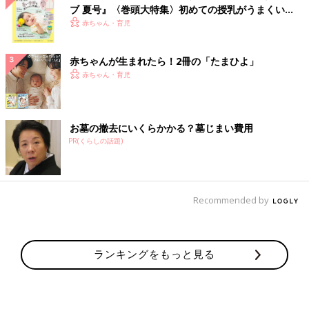
ブ 夏号』〈巻頭大特集〉初めての授乳がうまくい
く！ おっぱい・ミルクの基本と夏のトラブル 解決テ
赤ちゃん・育児
ク
赤ちゃんが生まれたら！2冊の「たまひよ」
赤ちゃん・育児
お墓の撤去にいくらかかる？墓じまい費用
PR(くらしの話題)
Recommended by
ランキングをもっと見る