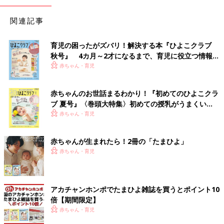
関連記事
育児の困ったがズバリ！解決する本『ひよこクラブ
秋号』 4カ月～2才になるまで、育児に役立つ情報が
いっぱい！
赤ちゃん・育児
赤ちゃんのお世話まるわかり！『初めてのひよこクラ
ブ 夏号』〈巻頭大特集〉初めての授乳がうまくい
く！ おっぱい・ミルクの基本と夏のトラブル 解決テ
赤ちゃん・育児
ク
赤ちゃんが生まれたら！2冊の「たまひよ」
赤ちゃん・育児
アカチャンホンポでたまひよ雑誌を買うとポイント10
倍【期間限定】
赤ちゃん・育児