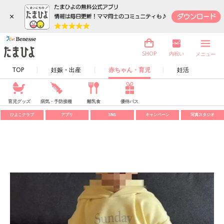
×
内祝い
SHOP
メニュー
TOP
妊娠・出産
赤ちゃん・育児
妊活
育児グッズ
病気・予防接種
離乳食
優待パス
ひよこクラブ
アプリ
SNS
キャンペーン
写真スタジオ