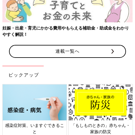
・助成金をわかり
連載一覧へ
ピックアップ
のときの」赤ちゃん・
日本外来小児科学会リーフレッ
六星占術 
家族の防災
ト検討会