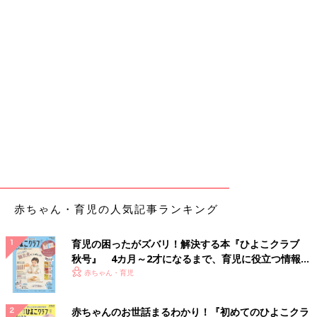
赤ちゃん・育児の人気記事ランキング
育児の困ったがズバリ！解決する本『ひよこクラブ
秋号』 4カ月～2才になるまで、育児に役立つ情報が
いっぱい！
赤ちゃん・育児
赤ちゃんのお世話まるわかり！『初めてのひよこクラ