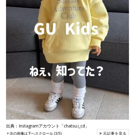
出典：Instagramアカウント「chatsu.i_cd」
▼
次の画像は下へスクロール (3/5)
▶
元記事を見る