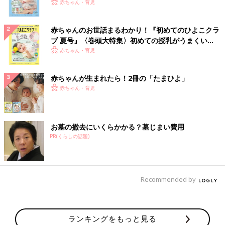
いっぱい！
赤ちゃん・育児
赤ちゃんのお世話まるわかり！『初めてのひよこクラ
ブ 夏号』〈巻頭大特集〉初めての授乳がうまくい
く！ おっぱい・ミルクの基本と夏のトラブル 解決テ
赤ちゃん・育児
ク
赤ちゃんが生まれたら！2冊の「たまひよ」
赤ちゃん・育児
お墓の撤去にいくらかかる？墓じまい費用
PR(くらしの話題)
Recommended by
ランキングをもっと見る