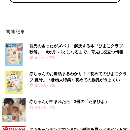
関連記事
育児の困ったがズバリ！解決する本『ひよこクラブ
秋号』 4カ月～2才になるまで、育児に役立つ情報が
いっぱい！
赤ちゃん・育児
赤ちゃんのお世話まるわかり！『初めてのひよこクラ
ブ 夏号』〈巻頭大特集〉初めての授乳がうまくい
く！ おっぱい・ミルクの基本と夏のトラブル 解決テ
赤ちゃん・育児
ク
赤ちゃんが生まれたら！2冊の「たまひよ」
赤ちゃん・育児
アカチャンホンポでたまひよ雑誌を買うとポイント10