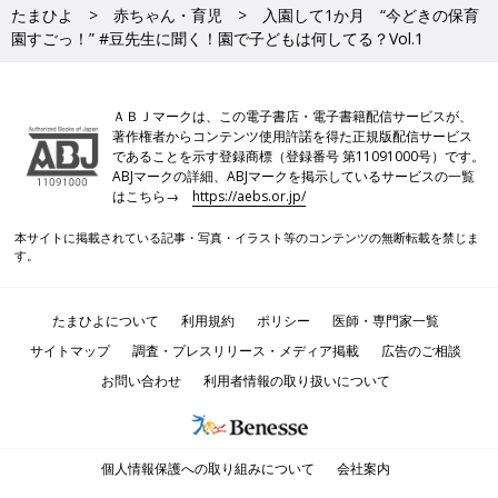
たまひよ
赤ちゃん・育児
入園して1か月 “今どきの保育
園すごっ！” #豆先生に聞く！園で子どもは何してる？Vol.1
ＡＢＪマークは、この電子書店・電子書籍配信サービスが、
著作権者からコンテンツ使用許諾を得た正規版配信サービス
であることを示す登録商標（登録番号 第11091000号）です。
ABJマークの詳細、ABJマークを掲示しているサービスの一覧
はこちら→
https://aebs.or.jp/
本サイトに掲載されている記事・写真・イラスト等のコンテンツの無断転載を禁じま
す。
たまひよについて
利用規約
ポリシー
医師・専門家一覧
サイトマップ
調査・プレスリリース・メディア掲載
広告のご相談
お問い合わせ
利用者情報の取り扱いについて
個人情報保護への取り組みについて
会社案内