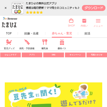
×
内祝い
SHOP
メニュー
TOP
妊娠・出産
赤ちゃん・育児
妊活
育児グッズ
病気・予防接種
離乳食
優待パス
ひよこクラブ
アプリ
SNS
キャンペーン
写真スタジオ