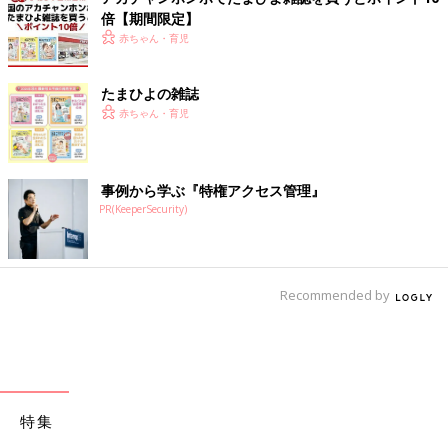
倍【期間限定】
赤ちゃん・育児
たまひよの雑誌
赤ちゃん・育児
事例から学ぶ『特権アクセス管理』
PR(KeeperSecurity)
Recommended by
特集