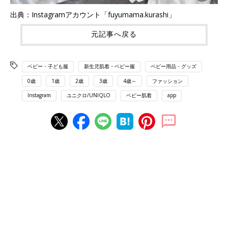
出典：Instagramアカウント「fuyumama.kurashi」
元記事へ戻る
ベビー・子ども服
新生児肌着・ベビー服
ベビー用品・グッズ
0歳
1歳
2歳
3歳
4歳～
ファッション
Instagram
ユニクロ/UNIQLO
ベビー肌着
app