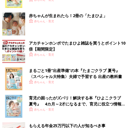
く！ おっぱい・ミルクの基本と夏のトラブル 解決テ
ク
赤ちゃんが生まれたら！2冊の「たまひよ」
赤ちゃん・育児
アカチャンホンポでたまひよ雑誌を買うとポイント10
倍【期間限定】
赤ちゃん・育児
まるごと1冊“出産準備”の本『たまごクラブ 夏号』
〈スペシャル大特集〉夫婦で予習する 出産の教科書
赤ちゃん・育児
育児の困ったがズバリ！解決する本『ひよこクラブ
夏号』 4カ月～2才になるまで、育児に役立つ情報が
いっぱい！
赤ちゃん・育児
もらえる年金25万円以下の人が知るべき事