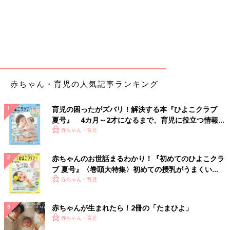
赤ちゃん・育児の人気記事ランキング
育児の困ったがズバリ！解決する本『ひよこクラブ
夏号』 4カ月～2才になるまで、育児に役立つ情報が
いっぱい！
赤ちゃん・育児
赤ちゃんのお世話まるわかり！『初めてのひよこクラ
ブ 夏号』〈巻頭大特集〉初めての授乳がうまくい
く！ おっぱい・ミルクの基本と夏のトラブル 解決テ
赤ちゃん・育児
ク
赤ちゃんが生まれたら！2冊の「たまひよ」
赤ちゃん・育児