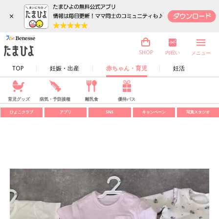
×
内祝い
SHOP
メニュー
TOP
妊娠・出産
赤ちゃん・育児
妊活
育児グッズ
病気・予防接種
離乳食
優待パス
ひよこクラブ
アプリ
SNS
キャンペーン
写真スタジオ