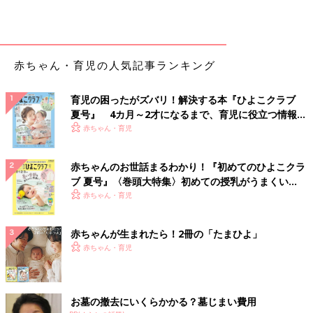
赤ちゃん・育児の人気記事ランキング
育児の困ったがズバリ！解決する本『ひよこクラブ
夏号』 4カ月～2才になるまで、育児に役立つ情報が
いっぱい！
赤ちゃん・育児
赤ちゃんのお世話まるわかり！『初めてのひよこクラ
ブ 夏号』〈巻頭大特集〉初めての授乳がうまくい
く！ おっぱい・ミルクの基本と夏のトラブル 解決テ
赤ちゃん・育児
ク
赤ちゃんが生まれたら！2冊の「たまひよ」
赤ちゃん・育児
お墓の撤去にいくらかかる？墓じまい費用