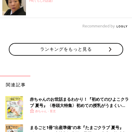
PR(くらしの話題)
Recommended by
ランキングをもっと見る
関連記事
赤ちゃんのお世話まるわかり！『初めてのひよこクラ
ブ 夏号』〈巻頭大特集〉初めての授乳がうまくい
く！ おっぱい・ミルクの基本と夏のトラブル 解決テ
赤ちゃん・育児
ク
まるごと1冊“出産準備”の本『たまごクラブ 夏号』