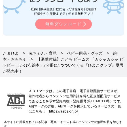
妊娠日数や生後日数に合った情報を毎日お届け
妊娠中から産後まで長く使える無料アプリ
無料ダウンロード
たまひよ
赤ちゃん・育児
ベビー用品・グッズ
絵
本・おもちゃ
【豪華付録】こども ビームス 「カシャカシャ ピ
ッピー しかけ布絵本」が1冊に1つついてくる『ひよこクラブ』夏号
が発売中！
ＡＢＪマークは、この電子書店・電子書籍配信サービスが、
著作権者からコンテンツ使用許諾を得た正規版配信サービス
であることを示す登録商標（登録番号 第11091000号）です。
ABJマークの詳細、ABJマークを掲示しているサービスの一覧
はこちら→
https://aebs.or.jp/
本サイトに掲載されている記事・写真・イラスト等のコンテンツの無断転載を禁じま
す。