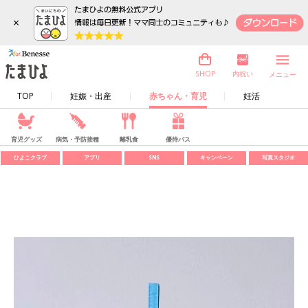
×
内祝い
SHOP
メニュー
TOP
妊娠・出産
赤ちゃん・育児
妊活
育児グッズ
病気・予防接種
離乳食
優待パス
ひよこクラブ
アプリ
SNS
キャンペーン
写真スタジオ