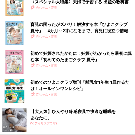
〈スペシャル大特集〉夫婦で予習する 出産の教科書
赤ちゃん・育児
育児の困ったがズバリ！解決する本『ひよこクラブ
夏号』 4カ月～2才になるまで、育児に役立つ情報が
いっぱい！
赤ちゃん・育児
初めて妊娠されたかたに！妊娠がわかったら最初に読
む本『初めてのたまごクラブ 夏号』
赤ちゃん・育児
初めてのひよこクラブ増刊「離乳食1年生 1皿作るだ
け！オールインワン​レシピ」
赤ちゃん・育児
【大人気】ひんやり冷感寝具で快適な睡眠を
あなたに。
PR(アイリスプラザ)