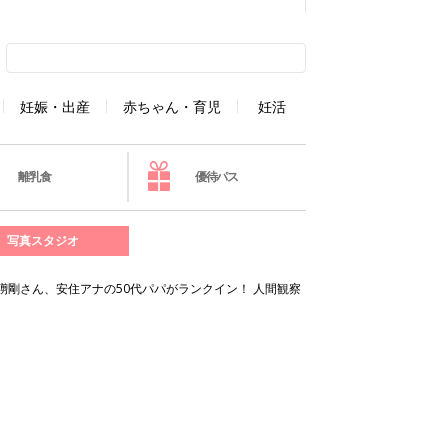
妊娠・出産
赤ちゃん・育児
妊活
離乳食
優待パス
写真スタジオ
草彅剛さん、安住アナの50代パパがランクイン！ 人間観察