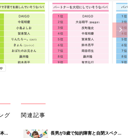
pp
ング
関連記事
本
長男が3歳で知的障害と自閉スペクト