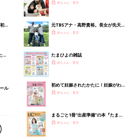
2才
ラム症と診断｡発達が後退して｢パパと
赤ちゃん・育児
いっ
も言ってくれなくなり･･･｣、元プロバ
スケ選手･岡田優介
初め
元TBSアナ・高野貴裕。長女が先天性
大特
ミオパチーと診断。「どうしてうちの
赤ちゃん・育児
 お
子が…」と悔しい思いも。だからこ
ブル
そ、娘との時間を全力で楽しみたい
たま
たまひよの雑誌
赤ちゃん・育児
初めて妊娠されたかたに！妊娠がわか
セール
ったら最初に読む本『初めてのたまご
赤ちゃん・育児
クラブ 夏号』
まるごと1冊“出産準備”の本『たまご
クラブ 夏号』〈スペシャル大特集〉
赤ちゃん・育児
夫婦で予習する 出産の教科書