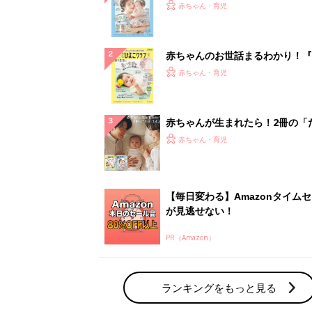
『ひよこクラブ 夏号』 4カ月～
赤ちゃん・育児
になるまで、育児に役立つ情報が
ぱい！
赤ちゃんのお世話まるわかり！『
てのひよこクラブ 夏号』〈巻頭
赤ちゃん・育児
集〉初めての授乳がうまくいく！
っぱい・ミルクの基本と夏のトラ
解決テク
赤ちゃんが生まれたら！2冊の「
ひよ」
赤ちゃん・育児
【毎日変わる】Amazonタイム
が見逃せない！
PR（Amazon）
ランキングをもっと見る