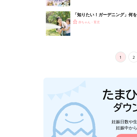
「知りたい！ガーデニング」何
赤ちゃん・育児
1
2
妊娠日数や
妊娠中か