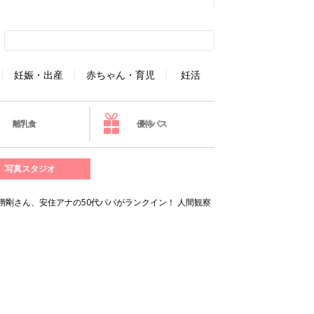
妊娠・出産
赤ちゃん・育児
妊活
離乳食
優待パス
写真スタジオ
草彅剛さん、安住アナの50代パパがランクイン！ 人間観察