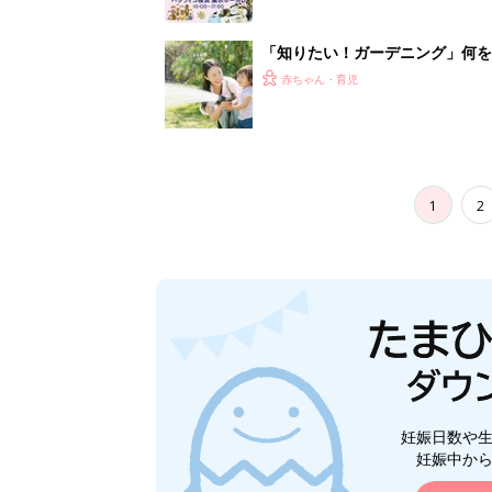
「知りたい！ガーデニング」何
赤ちゃん・育児
1
2
妊娠日数や
妊娠中か