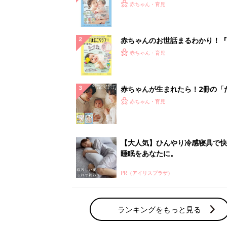
『ひよこクラブ 夏号』 4カ月～
赤ちゃん・育児
になるまで、育児に役立つ情報が
ぱい！
赤ちゃんのお世話まるわかり！『
てのひよこクラブ 夏号』〈巻頭
赤ちゃん・育児
集〉初めての授乳がうまくいく！
っぱい・ミルクの基本と夏のトラ
解決テク
赤ちゃんが生まれたら！2冊の「
ひよ」
赤ちゃん・育児
【大人気】ひんやり冷感寝具で快
睡眠をあなたに。
PR（アイリスプラザ）
ランキングをもっと見る