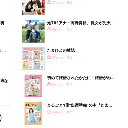
2才
ラム症と診断｡発達が後退して｢パパと
赤ちゃん・育児
いっ
も言ってくれなくなり･･･｣、元プロバ
スケ選手･岡田優介
初め
元TBSアナ・高野貴裕。長女が先天性
大特
ミオパチーと診断。「どうしてうちの
赤ちゃん・育児
 お
子が…」と悔しい思いも。だからこ
ブル
そ、娘との時間を全力で楽しみたい
たま
たまひよの雑誌
赤ちゃん・育児
初めて妊娠されたかたに！妊娠がわか
適な
ったら最初に読む本『初めてのたまご
赤ちゃん・育児
クラブ 夏号』
まるごと1冊“出産準備”の本『たまご
クラブ 夏号』〈スペシャル大特集〉
赤ちゃん・育児
夫婦で予習する 出産の教科書