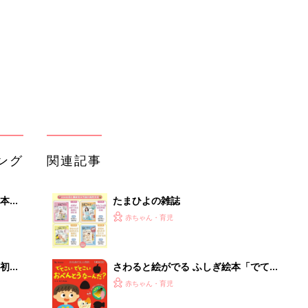
いっ
初め
さわると絵がでる ふしぎ絵本「でて
大特
こい でてこい おべんとうなーん
赤ちゃん・育児
 お
だ？」
ブル
たま
バイリンガルでうたえる！にほんご
えいご おうたえほん（たまひよ おう
赤ちゃん・育児
た絵本）
保活は見学が大事！散らかっていた
」8
り、怒鳴る先生がいたり…ウェブの情
赤ちゃん・育児
nの
報と全く違う園もある『ふうふう子育
て ＃49』
【年齢別】子どもにお片づけをしても
らうには？ママ・パパたちの工夫を教
赤ちゃん・育児
えて！