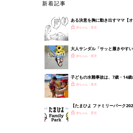
【たまひよ ファミリーパーク20
赤ちゃん・育児
1
2
妊娠日数や
妊娠中か