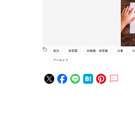
保活
保育園
幼稚園・保育園
仕事
0
アーカイブ
赤ちゃん・育児の人気記事ランキ
育児の困ったがズバリ！解決する
『ひよこクラブ 秋号』 4カ月～
赤ちゃん・育児