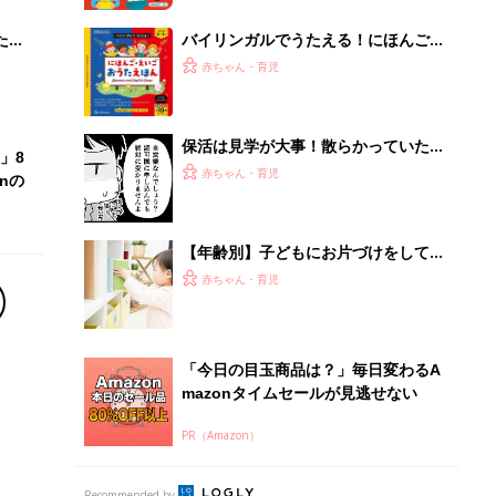
「今日の目玉商品は？」毎日変わるA
mazonタイムセールが見逃せない
PR（Amazon）
Recommended by
離乳食はいつから？進め方は？「たまひよ きほんの離
乳食」
授乳の悩みや初めての離乳食作りに役立つ
子育てとお金
につ
妊娠・出産・育児にかかる費用やもらえる補助