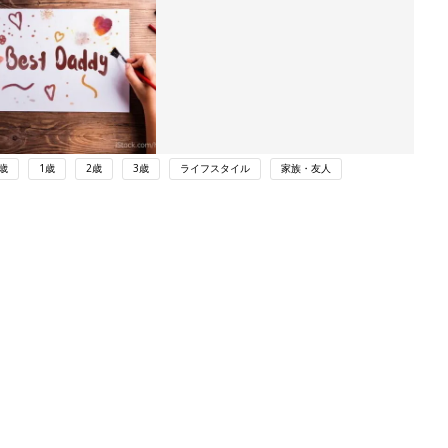
歳
1歳
2歳
3歳
ライフスタイル
家族・友人
ング
関連記事
本
たまひよの雑誌
2才
赤ちゃん・育児