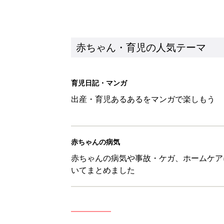
いてまとめました
新着記事
ある決意を胸に動き出すママ【オ
赤ちゃん・育児
大人サンダル「サッと履きやすい
赤ちゃん・育児
子どもの水難事故は、7歳・14
まねく【専門家】
赤ちゃん・育児