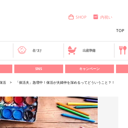
SHOP
内祝い
TOP
き
名づけ
出産準備
SNS
キャンペーン
保活
「保活夫」急増中！保活が夫婦仲を深めるってどういうこと？！