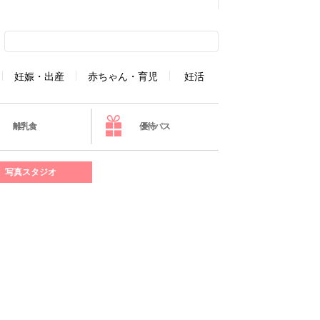
妊娠・出産
赤ちゃん・育児
妊活
離乳食
優待パス
写真スタジオ