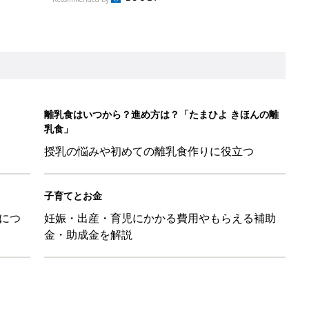
金・助成金を解説
レたちの切迫早産奮闘記 #24】
！」「ユニクロ・ZARAも！」おすすめ4選
歳の夏に多く発生。時間帯は14時が危ない！親のNG行動も危険を