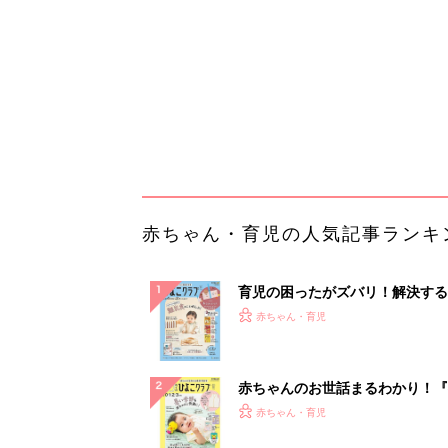
になるまで、育児に役立つ情報が
ぱい！
赤ちゃんのお世話まるわかり！『
てのひよこクラブ 夏号』〈巻頭
赤ちゃん・育児
集〉初めての授乳がうまくいく！
っぱい・ミルクの基本と夏のトラ
解決テク
赤ちゃんが生まれたら！2冊の「
ひよ」
赤ちゃん・育児
「え、こんなセールやってたの？
0％OFF以上が続々登場！Amazo
本気が...
PR（Amazon）
ランキングをもっと見る