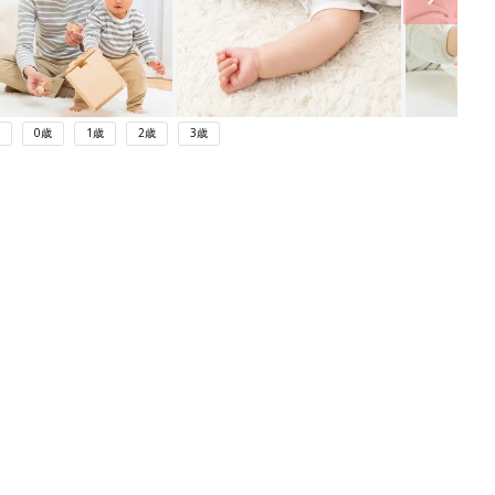
0歳
1歳
2歳
3歳
ング
関連記事
本
長男が3歳で知的障害と自閉スペクト
2才
ラム症と診断｡発達が後退して｢パパと
赤ちゃん・育児
いっ
も言ってくれなくなり･･･｣、元プロバ
スケ選手･岡田優介
初め
元TBSアナ・高野貴裕。長女が先天性