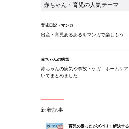
新着記事
育児の困ったがズバリ！解決する
つ情報がいっぱい！
赤ちゃん・育児
8月7日生まれはこんな人 365
赤ちゃん・育児
あなたの「服を捨てるマイルー
スタイリストが喝！
赤ちゃん・育児
セリア「かわいくて機能性も◎」
赤ちゃん・育児