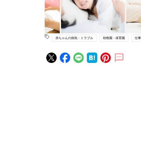
赤ちゃんの病気・トラブル
幼稚園・保育園
仕事
赤ちゃん・育児の人気記事ランキ
育児の困ったがズバリ！解決する
『ひよこクラブ 夏号』 4カ月～
赤ちゃん・育児
になるまで、育児に役立つ情報が
ぱい！
赤ちゃんのお世話まるわかり！『