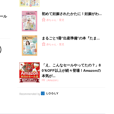
Recommended by
離乳食はいつから？進め方は？「たまひよ きほんの離
乳食」
授乳の悩みや初めての離乳食作りに役立つ
子育てとお金
につ
妊娠・出産・育児にかかる費用やもらえる補助
金・助成金を解説