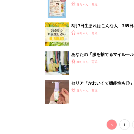
<
1
妊娠日数や
妊娠中か