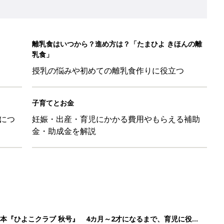
本『ひよこクラブ 秋号』 4カ月～2才になるまで、育児に役立
日のお誕生日占い【鏡リュウジ監修】
ル」、間違っているかも？「思い出があって捨てられない」に収納
「110円でこのクオリティ」超優秀！トラベルグッズ4選