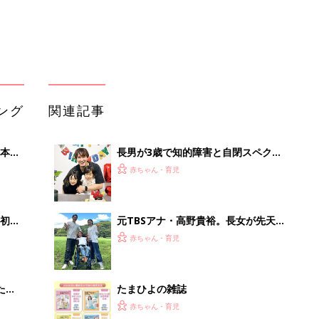
大特
ミオパチーと診断。「どうしてうちの
赤ちゃん・育児
 お
子が…」と悔しい思いも。だからこ
ブル
そ、娘との時間を全力で楽しみたい
たま
たまひよの雑誌
赤ちゃん・育児
初めて妊娠されたかたに！妊娠がわか
セール
ったら最初に読む本『初めてのたまご
赤ちゃん・育児
クラブ 夏号』
まるごと1冊“出産準備”の本『たまご
クラブ 夏号』〈スペシャル大特集〉
赤ちゃん・育児
夫婦で予習する 出産の教科書
「え、こんなセールやってたの？」8
0％OFF以上が続々登場！Amazonの
本気が...
PR（Amazon）