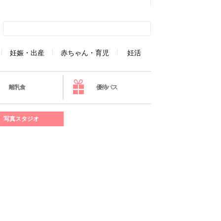
妊娠・出産
赤ちゃん・育児
妊活
離乳食
優待パス
写真スタジオ