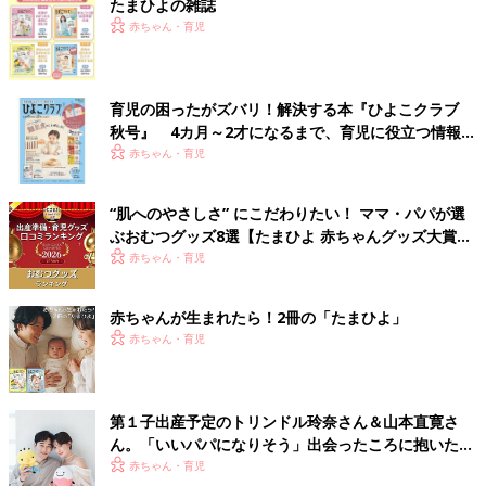
たまひよの雑誌
赤ちゃん・育児
育児の困ったがズバリ！解決する本『ひよこクラブ
秋号』 4カ月～2才になるまで、育児に役立つ情報が
いっぱい！
赤ちゃん・育児
“肌へのやさしさ” にこだわりたい！ ママ・パパが選
ぶおむつグッズ8選【たまひよ 赤ちゃんグッズ大賞
2026】
赤ちゃん・育児
赤ちゃんが生まれたら！2冊の「たまひよ」
赤ちゃん・育児
第１子出産予定のトリンドル玲奈さん＆山本直寛さ
ん。「いいパパになりそう」出会ったころに抱いた印
象がもうすぐ現実に!?（たまひよ独占インタビュー前
赤ちゃん・育児