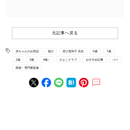
元記事へ戻る
赤ちゃんのお世話
遊び
若江恵利子 先生
0歳
1歳
2歳
3歳
4歳～
ひよこクラブ
おすすめ記事
パパ
医師・専門家監修