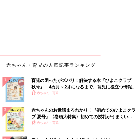
赤ちゃん・育児の人気記事ランキング
育児の困ったがズバリ！解決する本『ひよこクラブ
秋号』 4カ月～2才になるまで、育児に役立つ情報が
いっぱい！
赤ちゃん・育児
赤ちゃんのお世話まるわかり！『初めてのひよこクラ
ブ 夏号』〈巻頭大特集〉初めての授乳がうまくい
く！ おっぱい・ミルクの基本と夏のトラブル 解決テ
赤ちゃん・育児
ク