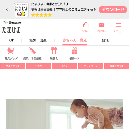
×
内祝い
SHOP
メニュー
TOP
妊娠・出産
赤ちゃん・育児
妊活
育児グッズ
病気・予防接種
離乳食
優待パス
ひよこクラブ
アプリ
SNS
キャンペーン
写真スタジオ