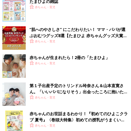
たまひよの雑誌
赤ちゃん・育児
“肌へのやさしさ” にこだわりたい！ ママ・パパが選
ぶおむつグッズ8選【たまひよ 赤ちゃんグッズ大賞
2026】
赤ちゃん・育児
赤ちゃんが生まれたら！2冊の「たまひよ」
赤ちゃん・育児
第１子出産予定のトリンドル玲奈さん＆山本直寛さ
ん。「いいパパになりそう」出会ったころに抱いた印
象がもうすぐ現実に!?（たまひよ独占インタビュー前
赤ちゃん・育児
編）
赤ちゃんのお世話まるわかり！『初めてのひよこクラ
ブ 夏号』〈巻頭大特集〉初めての授乳がうまくい
く！ おっぱい・ミルクの基本と夏のトラブル 解決テ
赤ちゃん・育児