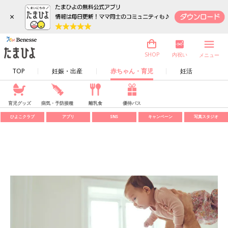
×
内祝い
SHOP
メニュー
TOP
妊娠・出産
赤ちゃん・育児
妊活
育児グッズ
病気・予防接種
離乳食
優待パス
ひよこクラブ
アプリ
SNS
キャンペーン
写真スタジオ