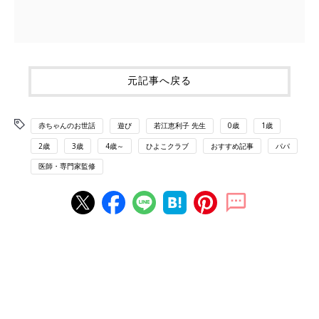
元記事へ戻る
赤ちゃんのお世話
遊び
若江恵利子 先生
0歳
1歳
2歳
3歳
4歳～
ひよこクラブ
おすすめ記事
パパ
医師・専門家監修