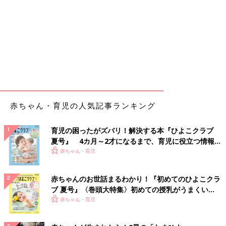
赤ちゃん・育児の人気記事ランキング
育児の困ったがズバリ！解決する本『ひよこクラブ
夏号』 4カ月～2才になるまで、育児に役立つ情報が
いっぱい！
赤ちゃん・育児
赤ちゃんのお世話まるわかり！『初めてのひよこクラ
ブ 夏号』〈巻頭大特集〉初めての授乳がうまくい
く！ おっぱい・ミルクの基本と夏のトラブル 解決テ
赤ちゃん・育児
ク