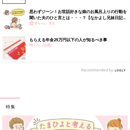
思わずジーン！お世話好きな娘のお風呂上りの行動を
聞いた夫のひと言とは・・・？【なかよし兄妹日記
vol.52】
赤ちゃん・育児
もらえる年金25万円以下の人が知るべき事
PR(くらしの話題)
Recommended by
特集