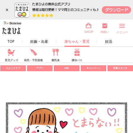
×
内祝い
SHOP
メニュー
TOP
妊娠・出産
赤ちゃん・育児
妊活
育児グッズ
病気・予防接種
離乳食
優待パス
ひよこクラブ
アプリ
SNS
キャンペーン
写真スタジオ