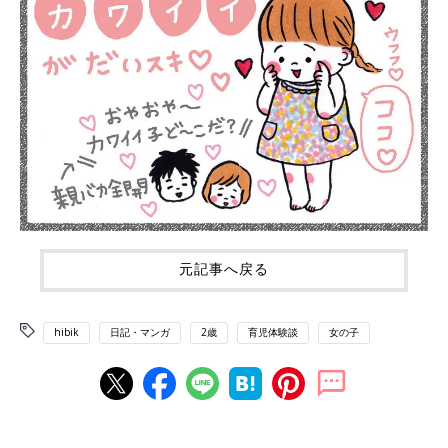
元記事へ戻る
hibik
日記・マンガ
2歳
育児体験談
女の子