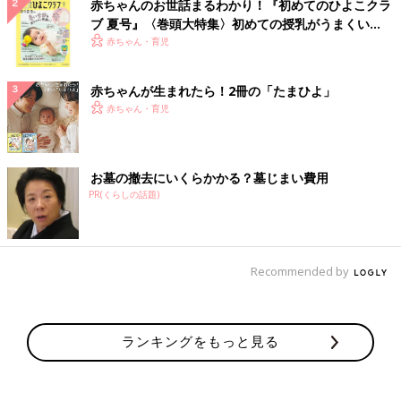
赤ちゃんのお世話まるわかり！『初めてのひよこクラ
ブ 夏号』〈巻頭大特集〉初めての授乳がうまくい
く！ おっぱい・ミルクの基本と夏のトラブル 解決テ
赤ちゃん・育児
ク
赤ちゃんが生まれたら！2冊の「たまひよ」
赤ちゃん・育児
お墓の撤去にいくらかかる？墓じまい費用
PR(くらしの話題)
Recommended by
ランキングをもっと見る