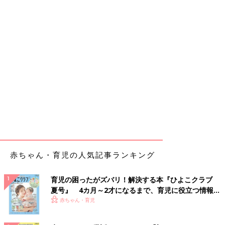
赤ちゃん・育児の人気記事ランキング
育児の困ったがズバリ！解決する本『ひよこクラブ
夏号』 4カ月～2才になるまで、育児に役立つ情報が
いっぱい！
赤ちゃん・育児