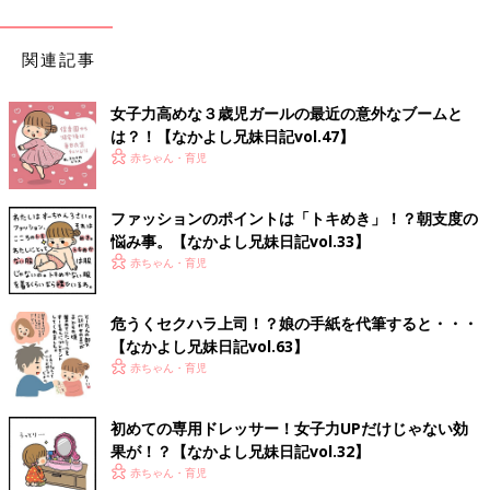
関連記事
女子力高めな３歳児ガールの最近の意外なブームと
は？！【なかよし兄妹日記vol.47】
赤ちゃん・育児
ファッションのポイントは「トキめき」！？朝支度の
悩み事。【なかよし兄妹日記vol.33】
赤ちゃん・育児
危うくセクハラ上司！？娘の手紙を代筆すると・・・
【なかよし兄妹日記vol.63】
赤ちゃん・育児
初めての専用ドレッサー！女子力UPだけじゃない効
果が！？【なかよし兄妹日記vol.32】
赤ちゃん・育児