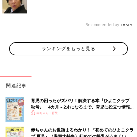
Recommended by
ランキングをもっと見る
関連記事
育児の困ったがズバリ！解決する本『ひよこクラブ
秋号』 4カ月～2才になるまで、育児に役立つ情報が
いっぱい！
赤ちゃん・育児
赤ちゃんのお世話まるわかり！『初めてのひよこクラ
ブ 夏号』〈巻頭大特集〉初めての授乳がうまくい