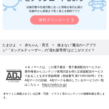
妊娠日数や生後日数に合った情報を毎日お届け
妊娠中から産後まで長く使える無料アプリ
無料ダウンロード
たまひよ
赤ちゃん・育児
絡まない”魔法のヘアブラ
シ”「タングルティーザー」の”濡れ髪専用”はどこがスゴイ？
ＡＢＪマークは、この電子書店・電子書籍配信サービスが、
著作権者からコンテンツ使用許諾を得た正規版配信サービス
であることを示す登録商標（登録番号 第11091000号）です。
ABJマークの詳細、ABJマークを掲示しているサービスの一覧
はこちら→
https://aebs.or.jp/
本サイトに掲載されている記事・写真・イラスト等のコンテンツの無断転載を禁じま
す。