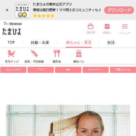
×
内祝い
SHOP
メニュー
TOP
妊娠・出産
赤ちゃん・育児
妊活
育児グッズ
病気・予防接種
離乳食
優待パス
ひよこクラブ
アプリ
SNS
キャンペーン
写真スタジオ