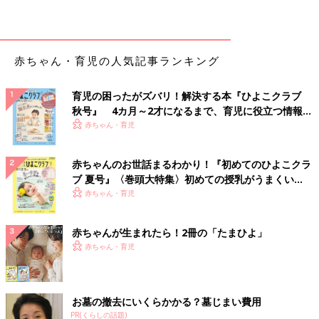
赤ちゃん・育児の人気記事ランキング
育児の困ったがズバリ！解決する本『ひよこクラブ
秋号』 4カ月～2才になるまで、育児に役立つ情報が
いっぱい！
赤ちゃん・育児
赤ちゃんのお世話まるわかり！『初めてのひよこクラ
ブ 夏号』〈巻頭大特集〉初めての授乳がうまくい
く！ おっぱい・ミルクの基本と夏のトラブル 解決テ
赤ちゃん・育児
ク
赤ちゃんが生まれたら！2冊の「たまひよ」
赤ちゃん・育児
お墓の撤去にいくらかかる？墓じまい費用
PR(くらしの話題)