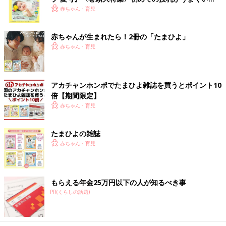
く！ おっぱい・ミルクの基本と夏のトラブル 解決テ
赤ちゃん・育児
ク
赤ちゃんが生まれたら！2冊の「たまひよ」
赤ちゃん・育児
アカチャンホンポでたまひよ雑誌を買うとポイント10
倍【期間限定】
赤ちゃん・育児
たまひよの雑誌
赤ちゃん・育児
もらえる年金25万円以下の人が知るべき事
PR(くらしの話題)